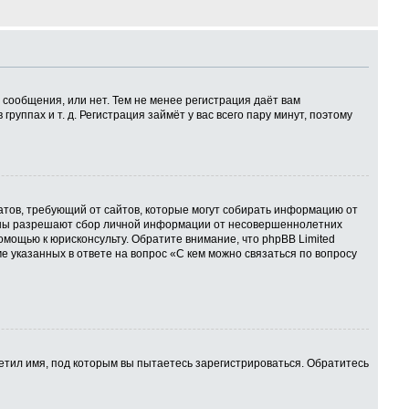
 сообщения, или нет. Тем не менее регистрация даёт вам
ппах и т. д. Регистрация займёт у вас всего пару минут, поэтому
 Штатов, требующий от сайтов, которые могут собирать информацию от
куны разрешают сбор личной информации от несовершеннолетних
омощью к юрисконсульту. Обратите внимание, что phpBB Limited
указанных в ответе на вопрос «С кем можно связаться по вопросу
етил имя, под которым вы пытаетесь зарегистрироваться. Обратитесь