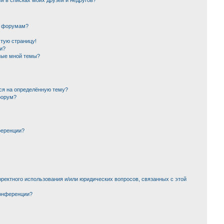
й в списках моих друзей и недругов?
и форумам?
стую страницу!
и?
ные мной темы?
ься на определённую тему?
форум?
ференции?
ректного использования и/или юридических вопросов, связанных с этой
конференции?