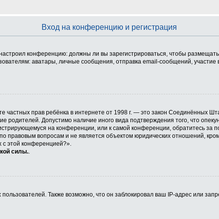
Вход на конференцию и регистрация
ор настроил конференцию: должны ли вы зарегистрироваться, чтобы размещать
телям: аватары, личные сообщения, отправка email-сообщений, участие в гру
 защите частных прав ребёнка в интернете от 1998 г. — это закон Соединённых
сие родителей. Допустимо наличие иного вида подтверждения того, что опе
егистрирующемуся на конференции, или к самой конференции, обратитесь за п
 правовым вопросам и не является объектом юридических отношений, кроме 
х с этой конференцией?».
кой силы.
.
ользователей. Также возможно, что он заблокировал ваш IP-адрес или запр