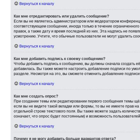
Вернуться к началу
Как мне отредактировать или удалить сообщение?
Если вы не являетесь администратором или модератором конференци
соответствующем сообщении, иногда только в течение ограниченного 
правок, а также дату и время последней из них. Эта надпись не поя
усмотрению. Учтите, что обычные пользователи не могут удалить сооб
Вернуться к началу
Как мне добавить подпись к своему сообщению?
Чтобы добавить подпись к сообщению, вы должны сначала создать её
добавилась. Вы также можете настроить добавление подписи по умо
разделе. Несмотря на это, вы сможете отменить добавление подпис
Вернуться к началу
Как мне создать опрос?
При создании темы или редактировании первого сообщения темы щёл
если вы не видите такой вкладки или формы, то вы не имеете прав на
отдельной строке текстового поля. Вы также можете задать количест
означает, что опрос будет постоянным) и возможность пользователей
Вернуться к началу
Почему я не могу добавить больше вариантов ответа?