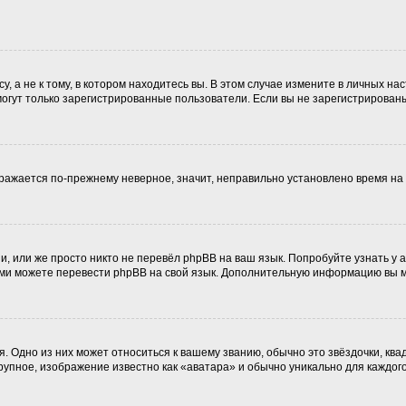
 а не к тому, в котором находитесь вы. В этом случае измените в личных наст
, могут только зарегистрированные пользователи. Если вы не зарегистрирован
ображается по-прежнему неверное, значит, неправильно установлено время н
, или же просто никто не перевёл phpBB на ваш язык. Попробуйте узнать у
 сами можете перевести phpBB на свой язык. Дополнительную информацию вы 
. Одно из них может относиться к вашему званию, обычно это звёздочки, ква
крупное, изображение известно как «аватара» и обычно уникально для каждог