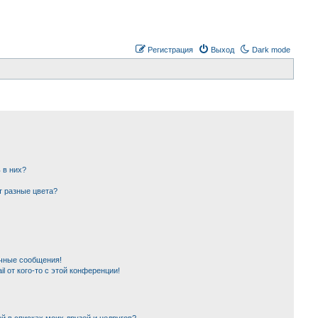
Регистрация
Выход
Dark mode
 в них?
т разные цвета?
чные сообщения!
l от кого-то с этой конференции!