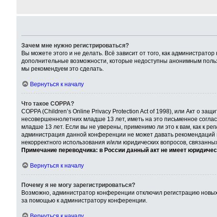
Зачем мне нужно регистрироваться?
Вы можете этого и не делать. Всё зависит от того, как администрат
дополнительные возможности, которые недоступны анонимным пользова
мы рекомендуем это сделать.
Вернуться к началу
Что такое COPPA?
COPPA (Children’s Online Privacy Protection Act of 1998), или Акт о
несовершеннолетних младше 13 лет, иметь на это письменное согла
младше 13 лет. Если вы не уверены, применимо ли это к вам, как к р
администрация данной конференции не может давать рекомендаций по
некорректного использования и/или юридических вопросов, связанны
Примечание переводчика: в России данный акт не имеет юридичес
Вернуться к началу
Почему я не могу зарегистрироваться?
Возможно, администратор конференции отключил регистрацию новых п
за помощью к администратору конференции.
Вернуться к началу