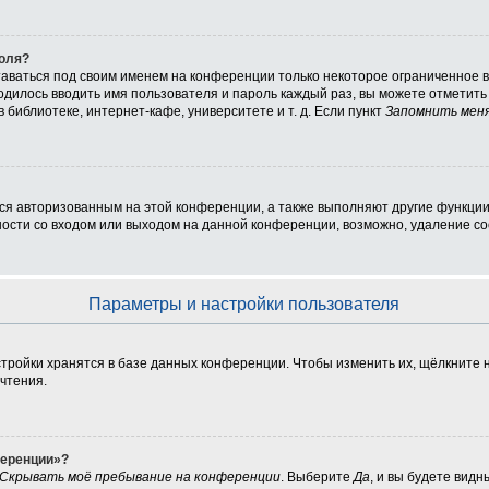
роля?
таваться под своим именем на конференции только некоторое ограниченное вр
ходилось вводить имя пользователя и пароль каждый раз, вы можете отметит
библиотеке, интернет-кафе, университете и т. д. Если пункт
Запомнить мен
ься авторизованным на этой конференции, а также выполняют другие функции
сти со входом или выходом на данной конференции, возможно, удаление coo
Параметры и настройки пользователя
тройки хранятся в базе данных конференции. Чтобы изменить их, щёлкните 
очтения.
ференции»?
Скрывать моё пребывание на конференции
. Выберите
Да
, и вы будете вид