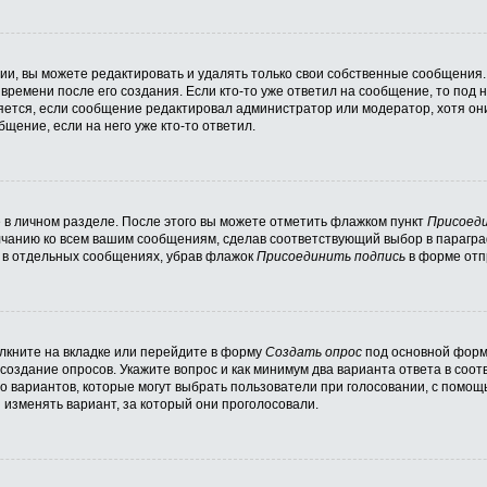
и, вы можете редактировать и удалять только свои собственные сообщения.
времени после его создания. Если кто-то уже ответил на сообщение, то под
вляется, если сообщение редактировал администратор или модератор, хотя он
щение, если на него уже кто-то ответил.
 в личном разделе. После этого вы можете отметить флажком пункт
Присоеди
лчанию ко всем вашим сообщениям, сделав соответствующий выбор в парагр
и в отдельных сообщениях, убрав флажок
Присоединить подпись
в форме отп
кните на вкладке или перейдите в форму
Создать опрос
под основной формо
 создание опросов. Укажите вопрос и как минимум два варианта ответа в соо
во вариантов, которые могут выбрать пользователи при голосовании, с помощ
 изменять вариант, за который они проголосовали.