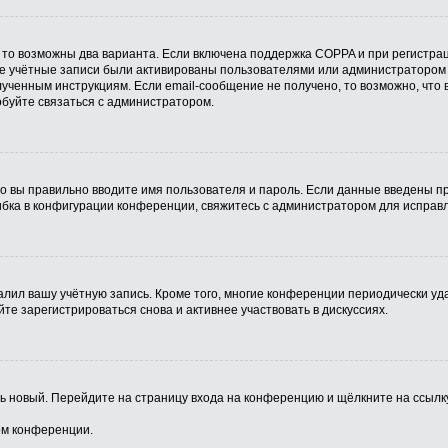
 то возможны два варианта. Если включена поддержка COPPA и при регистрац
ые учётные записи были активированы пользователями или администратором 
ученным инструкциям. Если email-сообщение не получено, то возможно, что 
обуйте связаться с администратором.
о вы правильно вводите имя пользователя и пароль. Если данные введены пр
ибка в конфигурации конференции, свяжитесь с администратором для исправл
алил вашу учётную запись. Кроме того, многие конференции периодически у
е зарегистрироваться снова и активнее участвовать в дискуссиях.
ить новый. Перейдите на страницу входа на конференцию и щёлкните на ссыл
ом конференции.