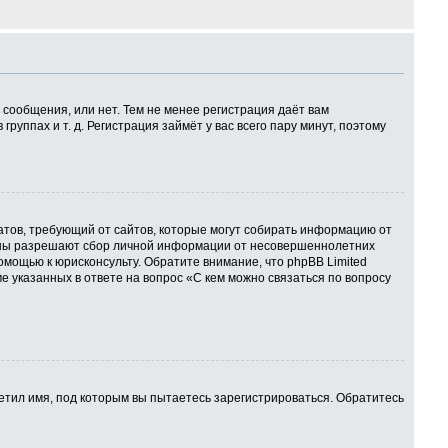
 сообщения, или нет. Тем не менее регистрация даёт вам
ппах и т. д. Регистрация займёт у вас всего пару минут, поэтому
 Штатов, требующий от сайтов, которые могут собирать информацию от
куны разрешают сбор личной информации от несовершеннолетних
омощью к юрисконсульту. Обратите внимание, что phpBB Limited
указанных в ответе на вопрос «С кем можно связаться по вопросу
етил имя, под которым вы пытаетесь зарегистрироваться. Обратитесь