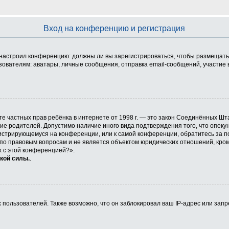
Вход на конференцию и регистрация
ор настроил конференцию: должны ли вы зарегистрироваться, чтобы размещать
телям: аватары, личные сообщения, отправка email-сообщений, участие в гру
 защите частных прав ребёнка в интернете от 1998 г. — это закон Соединённых
сие родителей. Допустимо наличие иного вида подтверждения того, что опе
егистрирующемуся на конференции, или к самой конференции, обратитесь за п
 правовым вопросам и не является объектом юридических отношений, кроме 
х с этой конференцией?».
кой силы.
.
ользователей. Также возможно, что он заблокировал ваш IP-адрес или запр