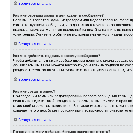
Вернуться к началу
Как мне отредактировать или удалить сообщение?
Если вы не являетесь администратором или модератором конференци
соответствующем сообщении, иногда только в течение ограниченного 
правок, а также дату и время последней из них. Эта надпись не поя
усмотрению. Учтите, что обычные пользователи не могут удалить сооб
Вернуться к началу
Как мне добавить подпись к своему сообщению?
Чтобы добавить подпись к сообщению, вы должны сначала создать её
добавилась. Вы также можете настроить добавление подписи по умо
разделе. Несмотря на это, вы сможете отменить добавление подпис
Вернуться к началу
Как мне создать опрос?
При создании темы или редактировании первого сообщения темы щёл
если вы не видите такой вкладки или формы, то вы не имеете прав на
отдельной строке текстового поля. Вы также можете задать количест
означает, что опрос будет постоянным) и возможность пользователей
Вернуться к началу
Почему я не могу добавить больше вариантов ответа?