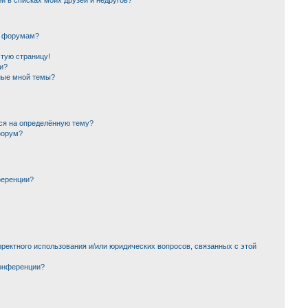
й в списках моих друзей и недругов?
и форумам?
стую страницу!
и?
ные мной темы?
ься на определённую тему?
форум?
ференции?
ректного использования и/или юридических вопросов, связанных с этой
конференции?