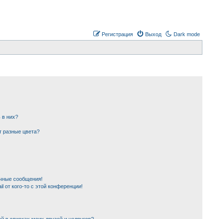
Регистрация
Выход
Dark mode
 в них?
т разные цвета?
чные сообщения!
l от кого-то с этой конференции!