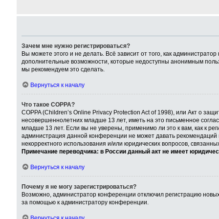
Зачем мне нужно регистрироваться?
Вы можете этого и не делать. Всё зависит от того, как администрат
дополнительные возможности, которые недоступны анонимным пользова
мы рекомендуем это сделать.
Вернуться к началу
Что такое COPPA?
COPPA (Children’s Online Privacy Protection Act of 1998), или Акт о
несовершеннолетних младше 13 лет, иметь на это письменное согла
младше 13 лет. Если вы не уверены, применимо ли это к вам, как к р
администрация данной конференции не может давать рекомендаций по
некорректного использования и/или юридических вопросов, связанны
Примечание переводчика: в России данный акт не имеет юридичес
Вернуться к началу
Почему я не могу зарегистрироваться?
Возможно, администратор конференции отключил регистрацию новых п
за помощью к администратору конференции.
Вернуться к началу