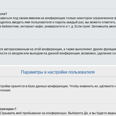
роля?
таваться под своим именем на конференции только некоторое ограниченное вр
ходилось вводить имя пользователя и пароль каждый раз, вы можете отметит
библиотеке, интернет-кафе, университете и т. д. Если пункт
Запомнить мен
ься авторизованным на этой конференции, а также выполняют другие функции
сти со входом или выходом на данной конференции, возможно, удаление coo
Параметры и настройки пользователя
тройки хранятся в базе данных конференции. Чтобы изменить их, щёлкните 
очтения.
ференции»?
Скрывать моё пребывание на конференции
. Выберите
Да
, и вы будете вид