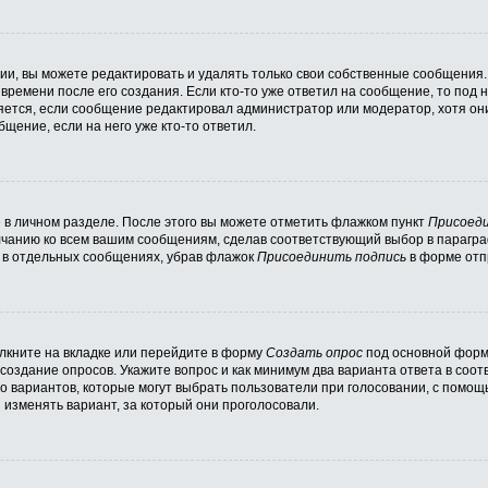
и, вы можете редактировать и удалять только свои собственные сообщения.
времени после его создания. Если кто-то уже ответил на сообщение, то под
вляется, если сообщение редактировал администратор или модератор, хотя он
щение, если на него уже кто-то ответил.
 в личном разделе. После этого вы можете отметить флажком пункт
Присоеди
лчанию ко всем вашим сообщениям, сделав соответствующий выбор в парагр
и в отдельных сообщениях, убрав флажок
Присоединить подпись
в форме отп
кните на вкладке или перейдите в форму
Создать опрос
под основной формо
 создание опросов. Укажите вопрос и как минимум два варианта ответа в соо
во вариантов, которые могут выбрать пользователи при голосовании, с помощ
 изменять вариант, за который они проголосовали.