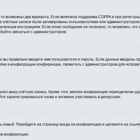
 то возможны два варианта. Если включена поддержка COPPA и при регистрац
ые учётные записи были активированы пользователями или администратором 
ученным инструкциям. Если email-сообщение не получено, то возможно, что 
обуйте связаться с администратором.
о вы правильно вводите имя пользователя и пароль. Если данные введены пр
ибка в конфигурации конференции, свяжитесь с администратором для исправл
алил вашу учётную запись. Кроме того, многие конференции периодически у
е зарегистрироваться снова и активнее участвовать в дискуссиях.
ить новый. Перейдите на страницу входа на конференцию и щёлкните на ссыл
ом конференции.