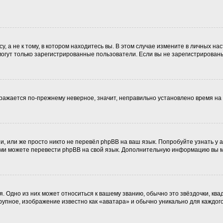
 а не к тому, в котором находитесь вы. В этом случае измените в личных наст
, могут только зарегистрированные пользователи. Если вы не зарегистрирован
ображается по-прежнему неверное, значит, неправильно установлено время н
, или же просто никто не перевёл phpBB на ваш язык. Попробуйте узнать у
 сами можете перевести phpBB на свой язык. Дополнительную информацию вы 
. Одно из них может относиться к вашему званию, обычно это звёздочки, ква
крупное, изображение известно как «аватара» и обычно уникально для каждог