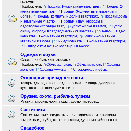
гаражей)
Подфорумы:
Продам: 1-комнатные квартиры
,
Продам: 2-
комнатные квартиры
,
Продам: 3-комнатные квартиры и
более
,
Продам: комнаты и доли в квартирах
,
Продам: дома
и земельные участки
,
Продам, сдам: огороды в
садоводческих обществах
,
Куплю: жилье и земля
,
Куплю,
сниму: огороды в садоводческих обществах
,
Меняю
,
Сдаю:
комнаты и 1-комнатные квартиры
,
Сдаю: 2-комнатные
квартиры и более
,
Сниму: комнаты и 1-комнатные квартиры
,
Сниму: 2-комнатные квартиры и более
Одежда и обувь
Одежда и обувь для взрослых
Подфорумы:
Обувь женская
,
Обувь мужская
,
Одежда
женская
,
Одежда мужская
,
Спецодежда и обувь
Огородные принадлежности
Товары для сада и огорода: рассада, теплицы, удобрения,
культиваторы, инструменты и т.п.
Оружие, охота, рыбалка, туризм
Ружья, патроны, ножи, лодки, удочки, моторы...
Сантехника
Сантехнические предметы и принадлежности: раковины
.смесители ,трубы, вентили, ванны, душевые кабины и т.п.
Свадебное