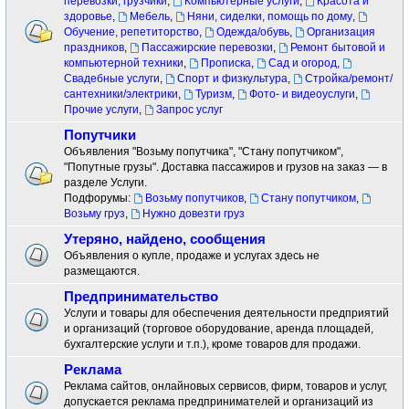
перевозки, грузчики
,
Компьютерные услуги
,
Красота и
здоровье
,
Мебель
,
Няни, сиделки, помощь по дому
,
Обучение, репетиторство
,
Одежда/обувь
,
Организация
праздников
,
Пассажирские перевозки
,
Ремонт бытовой и
компьютерной техники
,
Прописка
,
Сад и огород
,
Свадебные услуги
,
Спорт и физкультура
,
Стройка/ремонт/
сантехники/электрики
,
Туризм
,
Фото- и видеоуслуги
,
Прочие услуги
,
Запрос услуг
Попутчики
Объявления "Возьму попутчика", "Стану попутчиком",
"Попутные грузы". Доставка пассажиров и грузов на заказ — в
разделе Услуги.
Подфорумы:
Возьму попутчиков
,
Стану попутчиком
,
Возьму груз
,
Нужно довезти груз
Утеряно, найдено, сообщения
Объявления о купле, продаже и услугах здесь не
размещаются.
Предпринимательство
Услуги и товары для обеспечения деятельности предприятий
и организаций (торговое оборудование, аренда площадей,
бухгалтерские услуги и т.п.), кроме товаров для продажи.
Реклама
Реклама сайтов, онлайновых сервисов, фирм, товаров и услуг,
допускается реклама предпринимателей и организаций из