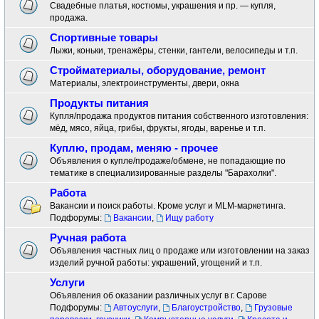
Свадебные платья, костюмы, украшения и пр. — купля,
продажа.
Спортивные товары
Лыжи, коньки, тренажёры, стенки, гантели, велосипеды и т.п.
Стройматериалы, оборудование, ремонт
Материалы, электроинструменты, двери, окна
Продукты питания
Купля/продажа продуктов питания собственного изготовления:
мёд, мясо, яйца, грибы, фрукты, ягоды, варенье и т.п.
Куплю, продам, меняю - прочее
Объявления о купле/продаже/обмене, не попадающие по
тематике в специализированные разделы "Барахолки".
Работа
Вакансии и поиск работы. Кроме услуг и MLM-маркетинга.
Подфорумы:
Вакансии
,
Ищу работу
Ручная работа
Объявления частных лиц о продаже или изготовлении на заказ
изделий ручной работы: украшений, угощений и т.п.
Услуги
Объявления об оказании различных услуг в г. Сарове
Подфорумы:
Автоуслуги
,
Благоустройство
,
Грузовые