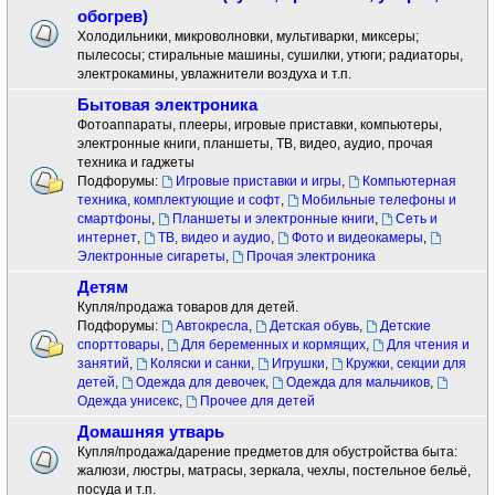
обогрев)
Холодильники, микроволновки, мультиварки, миксеры;
пылесосы; стиральные машины, сушилки, утюги; радиаторы,
электрокамины, увлажнители воздуха и т.п.
Бытовая электроника
Фотоаппараты, плееры, игровые приставки, компьютеры,
электронные книги, планшеты, ТВ, видео, аудио, прочая
техника и гаджеты
Подфорумы:
Игровые приставки и игры
,
Компьютерная
техника, комплектующие и софт
,
Мобильные телефоны и
смартфоны
,
Планшеты и электронные книги
,
Сеть и
интернет
,
ТВ, видео и аудио
,
Фото и видеокамеры
,
Электронные сигареты
,
Прочая электроника
Детям
Купля/продажа товаров для детей.
Подфорумы:
Автокресла
,
Детская обувь
,
Детские
спорттовары
,
Для беременных и кормящих
,
Для чтения и
занятий
,
Коляски и санки
,
Игрушки
,
Кружки, секции для
детей
,
Одежда для девочек
,
Одежда для мальчиков
,
Одежда унисекс
,
Прочее для детей
Домашняя утварь
Купля/продажа/дарение предметов для обустройства быта:
жалюзи, люстры, матрасы, зеркала, чехлы, постельное бельё,
посуда и т.п.