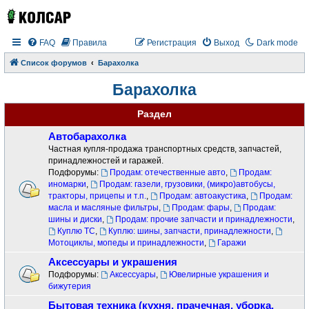
FAQ
Правила
Регистрация
Выход
Dark mode
Список форумов
Барахолка
Барахолка
Раздел
Автобарахолка
Частная купля-продажа транспортных средств, запчастей,
принадлежностей и гаражей.
Подфорумы:
Продам: отечественные авто
,
Продам:
иномарки
,
Продам: газели, грузовики, (микро)автобусы,
тракторы, прицепы и т.п.
,
Продам: автоакустика
,
Продам:
масла и масляные фильтры
,
Продам: фары
,
Продам:
шины и диски
,
Продам: прочие запчасти и принадлежности
,
Куплю ТС
,
Куплю: шины, запчасти, принадлежности
,
Мотоциклы, мопеды и принадлежности
,
Гаражи
Аксессуары и украшения
Подфорумы:
Аксессуары
,
Ювелирные украшения и
бижутерия
Бытовая техника (кухня, прачечная, уборка,