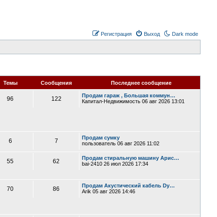
Регистрация
Выход
Dark mode
Темы
Сообщения
Последнее сообщение
Продам гараж , Большая коммун…
96
122
Капитал-Недвижимость
06 авг 2026 13:01
Продам сумку
6
7
пользователь
06 авг 2026 11:02
Продам стиральную машину Арис…
55
62
bai-2410
26 июл 2026 17:34
Продам Акустический кабель Dy…
70
86
Arik
05 авг 2026 14:46