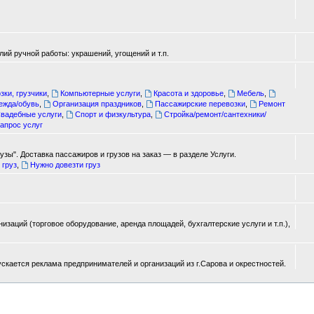
ий ручной работы: украшений, угощений и т.п.
зки, грузчики
,
Компьютерные услуги
,
Красота и здоровье
,
Мебель
,
ежда/обувь
,
Организация праздников
,
Пассажирские перевозки
,
Ремонт
вадебные услуги
,
Спорт и физкультура
,
Стройка/ремонт/сантехники/
апрос услуг
зы". Доставка пассажиров и грузов на заказ — в разделе Услуги.
 груз
,
Нужно довезти груз
изаций (торговое оборудование, аренда площадей, бухгалтерские услуги и т.п.),
ускается реклама предпринимателей и организаций из г.Сарова и окрестностей.