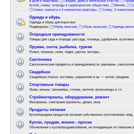
и доли в квартирах
,
Продам: дома и земельные участки
,
Прода
Куплю, сниму: огороды в садоводческих обществах
,
Меняю
,
Сд
Сниму: комнаты и 1-комнатные квартиры
,
Сниму: 2-комнатные
Одежда и обувь
Одежда и обувь для взрослых
Подфорумы:
Обувь женская
,
Обувь мужская
,
Одежда женск
Огородные принадлежности
Товары для сада и огорода: рассада, теплицы, удобрения, культиват
Оружие, охота, рыбалка, туризм
Ружья, патроны, ножи, лодки, удочки, моторы...
Сантехника
Сантехнические предметы и принадлежности: раковины .смесители ,
Свадебное
Свадебные платья, костюмы, украшения и пр. — купля, продажа.
Спортивные товары
Лыжи, коньки, тренажёры, стенки, гантели, велосипеды и т.п.
Стройматериалы, оборудование, ремонт
Материалы, электроинструменты, двери, окна
Продукты питания
Купля/продажа продуктов питания собственного изготовления: мёд, м
Куплю, продам, меняю - прочее
Объявления о купле/продаже/обмене, не попадающие по тематике 