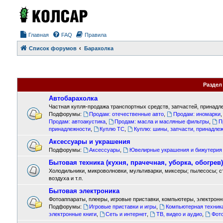
Главная
FAQ
Правила
Список форумов
Барахолка
Раздел
Автобарахолка
Частная купля-продажа транспортных средств, запчастей, принадле
Подфорумы:
Продам: отечественные авто
,
Продам: иномарки
Продам: автоакустика
,
Продам: масла и масляные фильтры
,
П
принадлежности
,
Куплю ТС
,
Куплю: шины, запчасти, принадле
Аксессуары и украшения
Подфорумы:
Аксессуары
,
Ювелирные украшения и бижутерия
Бытовая техника (кухня, прачечная, уборка, обогрев)
Холодильники, микроволновки, мультиварки, миксеры; пылесосы; 
воздуха и т.п.
Бытовая электроника
Фотоаппараты, плееры, игровые приставки, компьютеры, электронны
Подфорумы:
Игровые приставки и игры
,
Компьютерная техник
электронные книги
,
Сеть и интернет
,
ТВ, видео и аудио
,
Фот