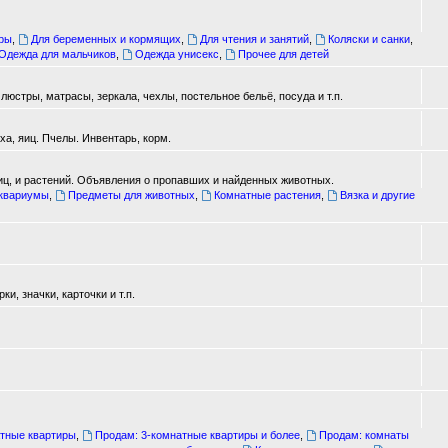
ары
,
Для беременных и кормящих
,
Для чтения и занятий
,
Коляски и санки
,
Одежда для мальчиков
,
Одежда унисекс
,
Прочее для детей
юстры, матрасы, зеркала, чехлы, постельное бельё, посуда и т.п.
а, яиц. Пчелы. Инвентарь, корм.
иц, и растений. Объявления о пропавших и найденных животных.
аквариумы
,
Предметы для животных
,
Комнатные растения
,
Вязка и другие
, значки, карточки и т.п.
атные квартиры
,
Продам: 3-комнатные квартиры и более
,
Продам: комнаты