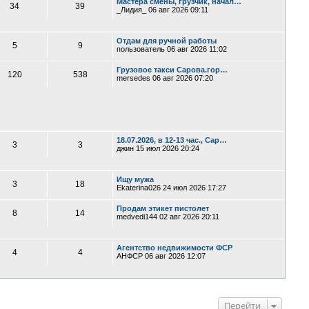
Мастера смены, грузчик, начал…
34
39
_Лидия_
06 авг 2026 09:11
Отдам для ручной работы
5
9
пользователь
06 авг 2026 11:02
Грузовое такси Сарова.гор…
120
538
mersedes
06 авг 2026 07:20
18.07.2026, в 12-13 час., Сар…
3
3
джин
15 июл 2026 20:24
Ищу мужа
3
18
Ekaterina026
24 июл 2026 17:27
Продам этикет пистолет
8
14
medvedi144
02 авг 2026 20:11
Агентство недвижимости ФСР
4
4
АНФСР
06 авг 2026 12:07
Перейти