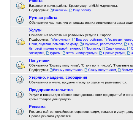
Работа
Вакансии и поиск работы. Кроме услуг и MLM-маркетинга.
Подфорумы:
Вакансии
,
Ищу работу
Ручная работа
Объявления частных лиц о продаже или изготовлении на заказ издел
Услуги
Объявления об оказании различных услуг в г. Сарове
Подфорумы:
Автоуслуги
,
Благоустройство
,
Грузовые перево
Няни, сиделки, помощь по дому
,
Обучение, репетиторство
,
Од
бытовой и компьютерной техники
,
Прописка
,
Сад и огород
,
С
электрики
,
Туризм
,
Фото- и видеоуслуги
,
Прочие услуги
,
З
Попутчики
Объявления "Возьму попутчика", "Стану попутчиком", "Попутные гру
Подфорумы:
Возьму попутчиков
,
Стану попутчиком
,
Возьму
Утеряно, найдено, сообщения
Объявления о купле, продаже и услугах здесь не размещаются.
Предпринимательство
Услуги и товары для обеспечения деятельности предприятий и орган
кроме товаров для продажи.
Реклама
Реклама сайтов, онлайновых сервисов, фирм, товаров и услуг, доп
Прочая реклама удаляется.