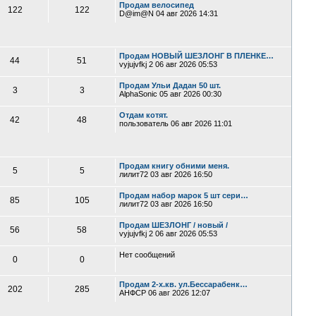
Продам велосипед
122
122
D@im@N
04 авг 2026 14:31
Продам НОВЫЙ ШЕЗЛОНГ В ПЛЕНКЕ…
44
51
vyjujvfkj 2
06 авг 2026 05:53
Продам Ульи Дадан 50 шт.
3
3
AlphaSonic
05 авг 2026 00:30
Отдам котят.
42
48
пользователь
06 авг 2026 11:01
Продам книгу обними меня.
5
5
лилит72
03 авг 2026 16:50
Продам набор марок 5 шт сери…
85
105
лилит72
03 авг 2026 16:50
Продам ШЕЗЛОНГ / новый /
56
58
vyjujvfkj 2
06 авг 2026 05:53
Нет сообщений
0
0
Продам 2-х.кв. ул.Бессарабенк…
202
285
АНФСР
06 авг 2026 12:07