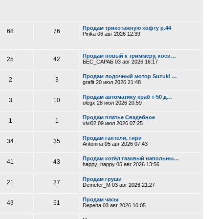
Продам трикотажную кофту р.44
68
76
Pinka
06 авг 2026 12:39
Продам новый к триммеру, коси…
25
42
БЕС_САРАБ
03 авг 2026 16:17
Продам лодочный мотор Suzuki …
2
3
grafit
20 июл 2026 21:48
Продам автоматику краб т-50 д…
3
10
olegx
28 июл 2026 20:59
Продам платье Свадебное
1
1
vivi02
09 июл 2026 07:25
Продам гантели, гири
34
35
Antonina
05 авг 2026 07:43
Продам котёл газовый напольны…
41
43
happy_happy
05 авг 2026 13:56
Продам груши
21
27
Demeter_M
03 авг 2026 21:27
Продам часы
43
51
Depeha
03 авг 2026 10:05