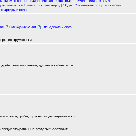
м, сдам: огороды в садоводческих обществах
,
Куплю: жилье и земля
,
аю: комнаты и 1-комнатные квартиры
,
Сдаю: 2-комнатные квартиры и более
,
 квартиры и более
ая
,
Одежда мужская
,
Спецодежда и обувь
оры, инструменты и т.п.
трубы, вентили, ванны, душевые кабины и т.п.
ясо, яйца, грибы, фрукты, ягоды, варенье и т.п.
в специализированные разделы "Барахолки".