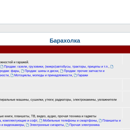
Барахолка
жностей и гаражей.
,
Продам: газели, грузовики, (микро)автобусы, тракторы, прицепы и т.п.
,
родам: фары
,
Продам: шины и диски
,
Продам: прочие запчасти и
жности
,
Мотоциклы, мопеды и принадлежности
,
Гаражи
стиральные машины, сушилки, утюги; радиаторы, электрокамины, увлажнители
е книги, планшеты, ТВ, видео, аудио, прочая техника и гаджеты
а, комплектующие и софт
,
Мобильные телефоны и смартфоны
,
Планшеты и
о и видеокамеры
,
Электронные сигареты
,
Прочая электроника