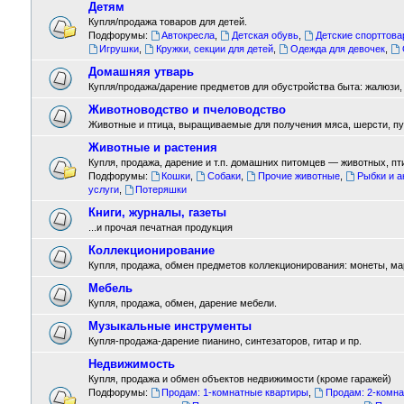
Детям
Купля/продажа товаров для детей.
Подфорумы:
Автокресла
,
Детская обувь
,
Детские спорттов
Игрушки
,
Кружки, секции для детей
,
Одежда для девочек
,
Домашняя утварь
Купля/продажа/дарение предметов для обустройства быта: жалюзи, л
Животноводство и пчеловодство
Животные и птица, выращиваемые для получения мяса, шерсти, пух
Животные и растения
Купля, продажа, дарение и т.п. домашних питомцев — животных, пт
Подфорумы:
Кошки
,
Собаки
,
Прочие животные
,
Рыбки и 
услуги
,
Потеряшки
Книги, журналы, газеты
...и прочая печатная продукция
Коллекционирование
Купля, продажа, обмен предметов коллекционирования: монеты, марки
Мебель
Купля, продажа, обмен, дарение мебели.
Музыкальные инструменты
Купля-продажа-дарение пианино, синтезаторов, гитар и пр.
Недвижимость
Купля, продажа и обмен объектов недвижимости (кроме гаражей)
Подфорумы:
Продам: 1-комнатные квартиры
,
Продам: 2-комн