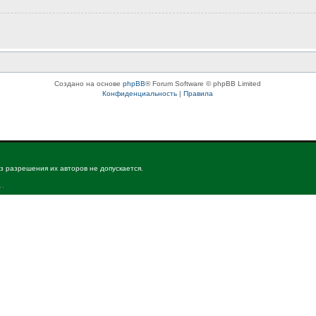
Создано на основе
phpBB
® Forum Software © phpBB Limited
Конфиденциальность
|
Правила
з разрешения их авторов не допускается.