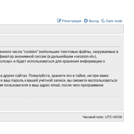
Регистрация
Выход
Dark mode
ного числа "cookies" (небольшие текстовые файлы, загружаемые в
фикатор анонимной сессии (в дальнейшем «session-id»),
Колсар» и будет использоваться для хранения информации о
ругих сайтах. Пожалуйста, храните его в тайне, ни при каких
те ваш пароль к вашей учётной записи, вы сможете воспользоваться
 пользователя и ваш адрес email, после чего программное
Часовой пояс:
UTC+03:00