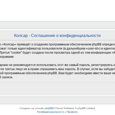
Колсар - Соглашение о конфиденциальности
 «Колсар» приведёт к созданию программным обеспечением phpBB определен
ржат только идентификатор пользователя (в дальнейшем «user-id») и иденти
ретья "cookie" будет создана после просмотра одной из тем конференции «
форумами.
о не рекомендуется использовать этот же самый пароль, регистрируясь на д
гое третье лицо не в праве спрашивать ваш пароль. В случае, если вы забуде
й программным обеспечением phpBB. Вам будет необходимо ввести ваше имя
й записи.
Создано на основе
phpBB
® Forum Software © phpBB Limited
Конфиденциальность
|
Правила