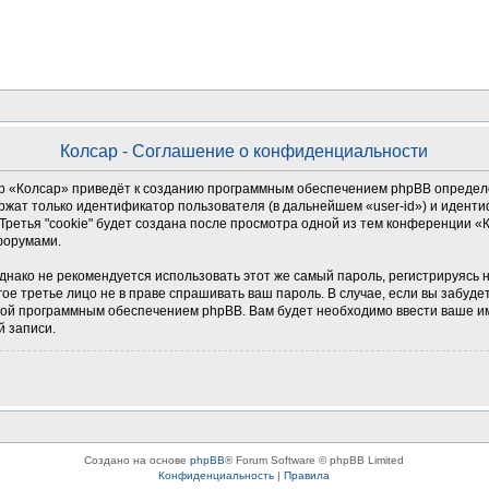
Колсар - Соглашение о конфиденциальности
 «Колсар» приведёт к созданию программным обеспечением phpBB определен
ржат только идентификатор пользователя (в дальнейшем «user-id») и иденти
ретья "cookie" будет создана после просмотра одной из тем конференции «
форумами.
о не рекомендуется использовать этот же самый пароль, регистрируясь на д
гое третье лицо не в праве спрашивать ваш пароль. В случае, если вы забуде
й программным обеспечением phpBB. Вам будет необходимо ввести ваше имя
й записи.
Создано на основе
phpBB
® Forum Software © phpBB Limited
Конфиденциальность
|
Правила