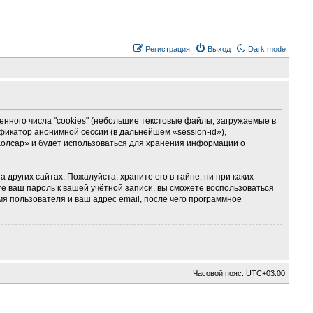
Регистрация
Выход
Dark mode
ного числа "cookies" (небольшие текстовые файлы, загружаемые в
фикатор анонимной сессии (в дальнейшем «session-id»),
Колсар» и будет использоваться для хранения информации о
ругих сайтах. Пожалуйста, храните его в тайне, ни при каких
те ваш пароль к вашей учётной записи, вы сможете воспользоваться
 пользователя и ваш адрес email, после чего программное
Часовой пояс:
UTC+03:00