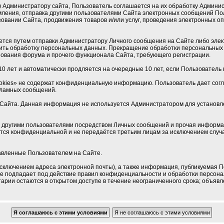
Администратору сайта, Пользователь соглашается на их обработку Админист
мления, отправка другими пользователями Сайта электронных сообщений По
овании Сайта, продвижения товаров и/или услуг, проведения электронных 
тся путем отправки Администратору Личного сообщения на Сайте либо электр
ить обработку персональных данных. Прекращение обработки персональных 
ования форума и прочего функционала Сайта, требующего регистрации.
0 лет и автоматически продляется на очередные 10 лет, если Пользователь н
okies» не содержат конфиденциальную информацию. Пользователь дает соглас
кламных сообщений.
Сайта. Данная информация не используется Администратором для установлен
 с другими пользователями посредством Личных сообщений и прочая информа
ется конфиденциальной и не передаётся третьим лицам за исключением случа
тавленные Пользователем на Сайте.
сключением адреса электронной почты), а также информация, публикуемая П
 не подпадает под действие правил конфиденциальности и обработки персон
рии остаются в открытом доступе в течение неограниченного срока; объявле