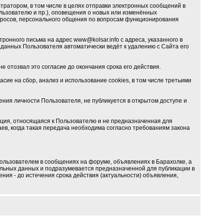
ратором, в том числе в целях отправки электронных сообщений в
льзователю и пр.), оповещения о новых или изменённых
опросов, персонального общения по вопросам функционирования
онного письма на адрес www@kolsar.info с адреса, указанного в
данных Пользователя автоматически ведёт к удалению с Сайта его
е отозвал это согласие до окончания срока его действия.
ие на сбор, анализ и использование cookies, в том числе третьими
ия личности Пользователя, не публикуется в открытом доступе и
ция, относящаяся к Пользователю и не предназначенная для
ев, когда такая передача необходима согласно требованиям закона
ользователем в сообщениях на форуме, объявлениях в Барахолке, а
альных данных и подразумевается предназначенной для публикации в
ния - до истечения срока действия (актуальности) объявления,