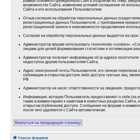
рамках основного функционала Сайта (подписки на темы, уведо
возможностях Сайта, изменении условий соглашения об использ
Сайта и его использования Пользователем.
Отзыв согласия на обработку персональных данных осуществляе
регистрационных данных Пользователя, с требованием прекрат
регистрационной записи и невозможности продолжения использ
Согласие на обработку персональных данных выдаётся на срок 1
Администратор вправе использовать технологию «cookies». «Co
лицами для целей формирования статистики и оптимизации ре
Администратор получает информацию об ip-адресе посетителя 
недоступна другим пользователям Сайта.
Адрес электронной почты Пользователя, его личная переписка
публикации в открытом доступе либо доступа третьих лиц, явля
РФ.
Администратор не несет ответственности за сведения, предос
Информация, которую Пользователь предоставляет о себе (за и
также в комментариях к заметкам в новостных разделах Сайта,
открытом (публичном) доступе. Сообщения на форуме и коммента
после чего удаляются с Сайта автоматически.
Вернуться на предыдущую страницу
Список форумов