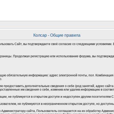
Колсар - Общие правила
ользовать Сайт, вы подтверждаете своё согласие со следующими условиями. Е
траницы. Продолжая регистрацию или использование форума, вы подтверждае
щую обязательную информацию: адрес электронной почты, пол. Комбинация 
о.
 предоставить дополнительные сведения о себе (род занятий, адрес сайта и
оставленные им сведения о себе, изменив или удалив информацию в соотве
ции, не публикуется в открытом доступе и недоступен другим посетителям 
зователем, не публикуются в неограниченном открытом доступе, но доступн
Администратору сайта, Пользователь соглашается на их обработку Админист