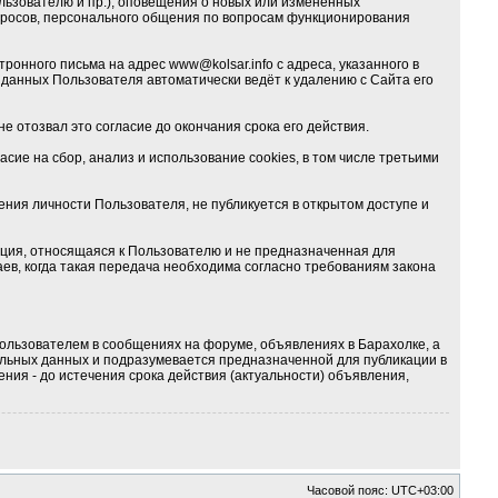
льзователю и пр.), оповещения о новых или изменённых
опросов, персонального общения по вопросам функционирования
онного письма на адрес www@kolsar.info с адреса, указанного в
данных Пользователя автоматически ведёт к удалению с Сайта его
е отозвал это согласие до окончания срока его действия.
ие на сбор, анализ и использование cookies, в том числе третьими
ия личности Пользователя, не публикуется в открытом доступе и
ция, относящаяся к Пользователю и не предназначенная для
ев, когда такая передача необходима согласно требованиям закона
ользователем в сообщениях на форуме, объявлениях в Барахолке, а
альных данных и подразумевается предназначенной для публикации в
ния - до истечения срока действия (актуальности) объявления,
Часовой пояс:
UTC+03:00