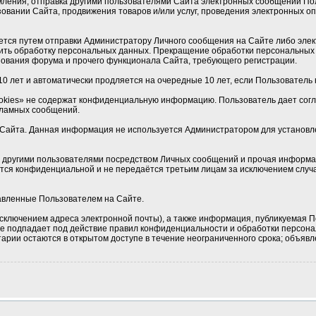
мления, отправка другими пользователями Сайта электронных сообщений По
овании Сайта, продвижения товаров и/или услуг, проведения электронных 
тся путем отправки Администратору Личного сообщения на Сайте либо электр
ить обработку персональных данных. Прекращение обработки персональных 
ования форума и прочего функционала Сайта, требующего регистрации.
0 лет и автоматически продляется на очередные 10 лет, если Пользователь н
okies» не содержат конфиденциальную информацию. Пользователь дает соглас
кламных сообщений.
Сайта. Данная информация не используется Администратором для установлен
 с другими пользователями посредством Личных сообщений и прочая информа
ется конфиденциальной и не передаётся третьим лицам за исключением случа
тавленные Пользователем на Сайте.
сключением адреса электронной почты), а также информация, публикуемая П
 не подпадает под действие правил конфиденциальности и обработки персон
рии остаются в открытом доступе в течение неограниченного срока; объявле