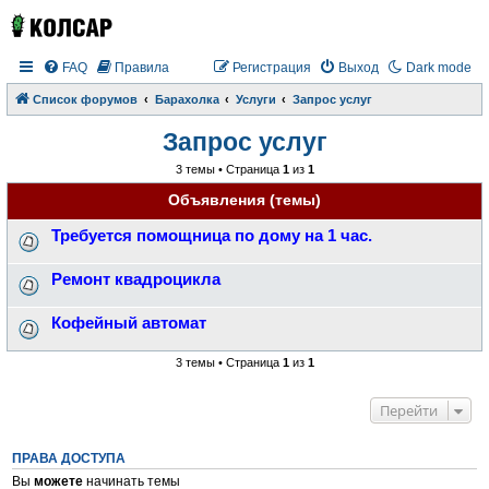
FAQ
Правила
Регистрация
Выход
Dark mode
Список форумов
Барахолка
Услуги
Запрос услуг
Запрос услуг
3 темы • Страница
1
из
1
Объявления (темы)
Требуется помощница по дому на 1 час.
Ремонт квадроцикла
Кофейный автомат
3 темы • Страница
1
из
1
Перейти
ПРАВА ДОСТУПА
Вы
можете
начинать темы