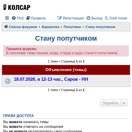
FAQ
Правила
Регистрация
Выход
Dark mode
Список форумов
Барахолка
Попутчики
Стану попутчиком
Стану попутчиком
Правила форума
В заголовке темы пишем, когда, откуда и куда станете попутчиком.
1 тема • Страница
1
из
1
Объявления (темы)
18.07.2026, в 12-13 час., Саров - НН
1 тема • Страница
1
из
1
Перейти
ПРАВА ДОСТУПА
Вы
можете
начинать темы
Вы
можете
отвечать на сообщения
Вы
не можете
редактировать свои сообщения