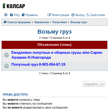
FAQ
Правила
Регистрация
Выход
Dark mode
Список форумов
Барахолка
Попутчики
Возьму груз
Возьму груз
2 темы • Страница
1
из
1
Объявления (темы)
Ежедневно попутные и сборные грузы в/из Саров-
Арзамас-Н.Новгорода
Попутный груз 8-903-054-67-19
2 темы • Страница
1
из
1
Перейти
ПРАВА ДОСТУПА
Вы
можете
начинать темы
Вы
можете
отвечать на сообщения
Вы
не можете
редактировать свои сообщения