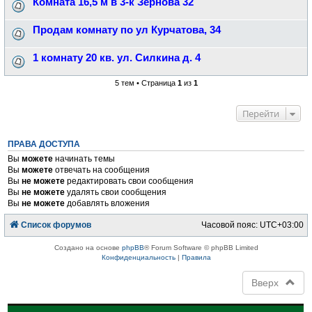
Комната 16,5 м в 3-к Зернова 32
Продам комнату по ул Курчатова, 34
1 комнату 20 кв. ул. Силкина д. 4
5 тем • Страница
1
из
1
Перейти
ПРАВА ДОСТУПА
Вы
можете
начинать темы
Вы
можете
отвечать на сообщения
Вы
не можете
редактировать свои сообщения
Вы
не можете
удалять свои сообщения
Вы
не можете
добавлять вложения
Список форумов
Часовой пояс:
UTC+03:00
Создано на основе
phpBB
® Forum Software © phpBB Limited
Конфиденциальность
|
Правила
Вверх