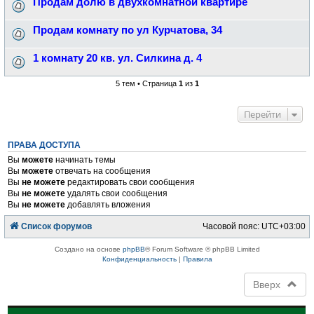
Продам долю в двухкомнатной квартире
Продам комнату по ул Курчатова, 34
1 комнату 20 кв. ул. Силкина д. 4
5 тем • Страница
1
из
1
Перейти
ПРАВА ДОСТУПА
Вы
можете
начинать темы
Вы
можете
отвечать на сообщения
Вы
не можете
редактировать свои сообщения
Вы
не можете
удалять свои сообщения
Вы
не можете
добавлять вложения
Список форумов
Часовой пояс:
UTC+03:00
Создано на основе
phpBB
® Forum Software © phpBB Limited
Конфиденциальность
|
Правила
Вверх