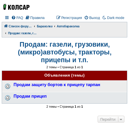
FAQ
Правила
Регистрация
Выход
Dark mode
Список форумов
Барахолка
Автобарахолка
Продам: газели, грузовики, (микро)автобусы, тракторы, прицепы и т.п.
Продам: газели, грузовики,
(микро)автобусы, тракторы,
прицепы и т.п.
2 темы • Страница
1
из
1
Объявления (темы)
Продам защиту бортов к прицепу тарпан
Продам прицеп
2 темы • Страница
1
из
1
Перейти