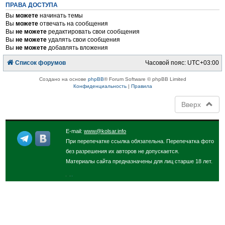
ПРАВА ДОСТУПА
Вы
можете
начинать темы
Вы
можете
отвечать на сообщения
Вы
не можете
редактировать свои сообщения
Вы
не можете
удалять свои сообщения
Вы
не можете
добавлять вложения
Список форумов
Часовой пояс:
UTC+03:00
Создано на основе
phpBB
® Forum Software © phpBB Limited
Конфиденциальность
|
Правила
Вверх
E-mail:
www@kolsar.info
При перепечатке ссылка обязательна. Перепечатка фото
без разрешения их авторов не допускается.
Материалы сайта предназначены для лиц старше 18 лет.