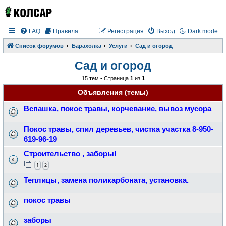
FAQ
Правила
Регистрация
Выход
Dark mode
Список форумов
Барахолка
Услуги
Сад и огород
Сад и огород
15 тем • Страница
1
из
1
Объявления (темы)
Вспашка, покос травы, корчевание, вывоз мусора
Покос травы, спил деревьев, чистка участка 8-950-
619-96-19
Строительство , заборы!
1
2
Теплицы, замена поликарбоната, установка.
покос травы
заборы