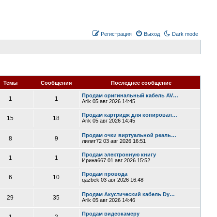
Регистрация
Выход
Dark mode
Темы
Сообщения
Последнее сообщение
Продам оригинальный кабель AV…
1
1
Arik
05 авг 2026 14:45
Продам картридж для копировал…
15
18
Arik
05 авг 2026 14:45
Продам очки виртуальной реаль…
8
9
лилит72
03 авг 2026 16:51
Продам электронную книгу
1
1
Ирина667
01 авг 2026 15:52
Продам провода
6
10
qazbek
03 авг 2026 16:48
Продам Акустический кабель Dy…
29
35
Arik
05 авг 2026 14:46
Продам видеокамеру