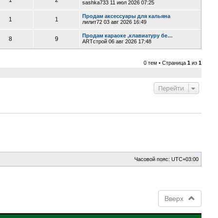
1
2
sashka733
11 июл 2026 07:25
Продам аксессуары для кальяна
1
1
лилит72
03 авг 2026 16:49
Продам караоке ,клавиатуру бе…
8
9
ARTстрой
06 авг 2026 17:48
0 тем • Страница
1
из
1
Перейти
Часовой пояс:
UTC+03:00
Вверх