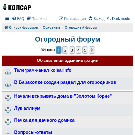
FAQ
Правила
Регистрация
Выход
Dark mode
Список форумов
Основные
Огородный форум
Огородный форум
1
2
3
4
5
След.
204 темы
Объявления администрации
Телеграм-канал kolsarinfo
В Барахолке создан раздел для огородников
Начали вскрывать дома в "Золотом Корне"
Лук аллиум
Печка для дачного домика
Вопросы-ответы