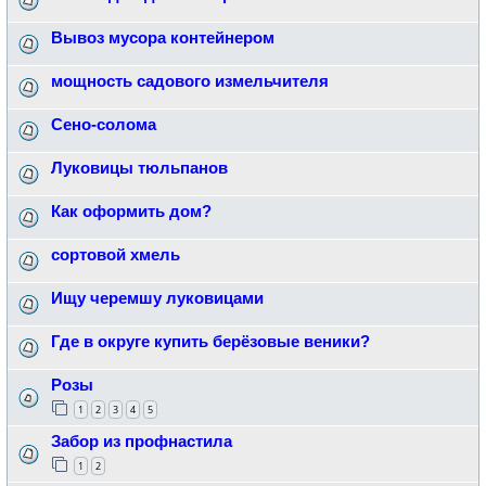
Вывоз мусора контейнером
мощность садового измельчителя
Сено-солома
Луковицы тюльпанов
Как оформить дом?
сортовой хмель
Ищу черемшу луковицами
Где в округе купить берёзовые веники?
Розы
1
2
3
4
5
Забор из профнастила
1
2