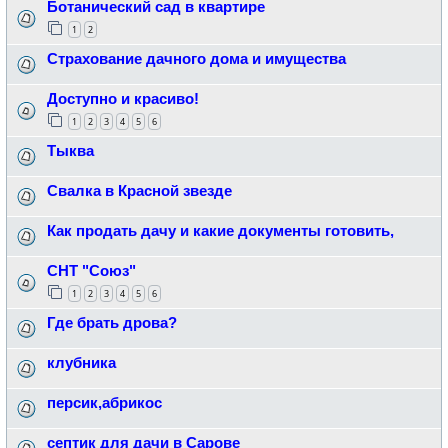
Ботанический сад в квартире
1
2
Страхование дачного дома и имущества
Доступно и красиво!
1
2
3
4
5
6
Тыква
Свалка в Красной звезде
Как продать дачу и какие документы готовить,
СНТ "Союз"
1
2
3
4
5
6
Где брать дрова?
клубника
персик,абрикос
септик для дачи в Сарове