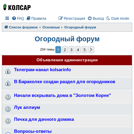
FAQ
Правила
Регистрация
Выход
Dark mode
Список форумов
Основные
Огородный форум
Огородный форум
1
2
3
4
5
След.
204 темы
Объявления администрации
Телеграм-канал kolsarinfo
В Барахолке создан раздел для огородников
Начали вскрывать дома в "Золотом Корне"
Лук аллиум
Печка для дачного домика
Вопросы-ответы