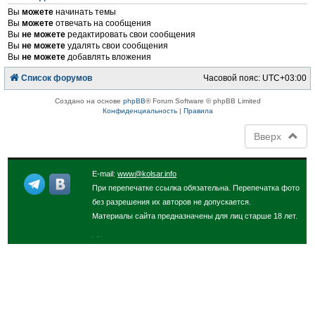
Вы
можете
начинать темы
Вы
можете
отвечать на сообщения
Вы
не можете
редактировать свои сообщения
Вы
не можете
удалять свои сообщения
Вы
не можете
добавлять вложения
Список форумов
Часовой пояс:
UTC+03:00
Создано на основе
phpBB
® Forum Software © phpBB Limited
Конфиденциальность
|
Правила
Вверх
E-mail:
www@kolsar.info
При перепечатке ссылка обязательна. Перепечатка фото
без разрешения их авторов не допускается.
Материалы сайта предназначены для лиц старше 18 лет.