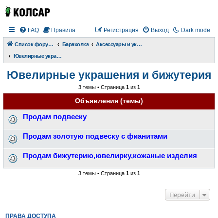
FAQ
Правила
Регистрация
Выход
Dark mode
Список форумов
Барахолка
Аксессуары и украшения
Ювелирные украшения и бижутерия
Ювелирные украшения и бижутерия
3 темы • Страница
1
из
1
Объявления (темы)
Продам подвеску
Продам золотую подвеску с фианитами
Продам бижутерию,ювелирку,кожаные изделия
3 темы • Страница
1
из
1
Перейти
ПРАВА ДОСТУПА