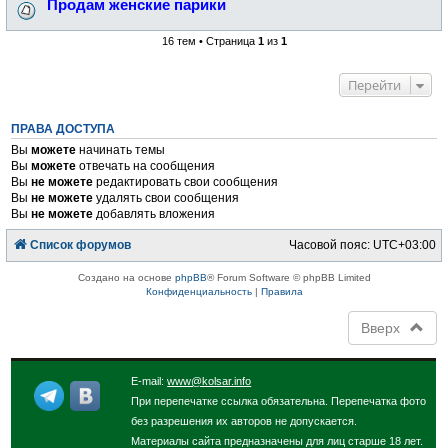
Продам женские парики
16 тем • Страница
1
из
1
Перейти
ПРАВА ДОСТУПА
Вы
можете
начинать темы
Вы
можете
отвечать на сообщения
Вы
не можете
редактировать свои сообщения
Вы
не можете
удалять свои сообщения
Вы
не можете
добавлять вложения
Список форумов
Часовой пояс:
UTC+03:00
Создано на основе
phpBB
® Forum Software © phpBB Limited
Конфиденциальность
|
Правила
Вверх
E-mail:
www@kolsar.info
При перепечатке ссылка обязательна. Перепечатка фото
без разрешения их авторов не допускается.
Материалы сайта предназначены для лиц старше 18 лет.