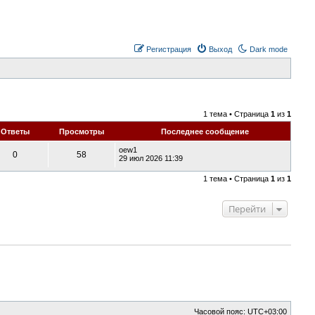
Регистрация
Выход
Dark mode
1 тема • Страница
1
из
1
Ответы
Просмотры
Последнее сообщение
oew1
0
58
29 июл 2026 11:39
1 тема • Страница
1
из
1
Перейти
Часовой пояс:
UTC+03:00