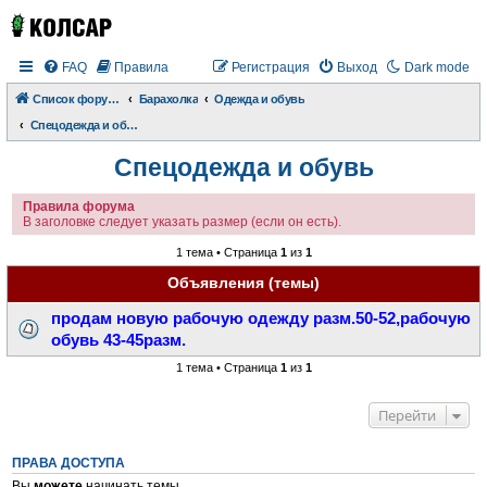
FAQ
Правила
Регистрация
Выход
Dark mode
Список форумов
Барахолка
Одежда и обувь
Спецодежда и обувь
Спецодежда и обувь
Правила форума
В заголовке следует указать размер (если он есть).
1 тема • Страница
1
из
1
Объявления (темы)
продам новую рабочую одежду разм.50-52,рабочую
обувь 43-45разм.
1 тема • Страница
1
из
1
Перейти
ПРАВА ДОСТУПА
Вы
можете
начинать темы