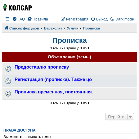
FAQ
Правила
Регистрация
Выход
Dark mode
Список форумов
Барахолка
Услуги
Прописка
Прописка
3 темы • Страница
1
из
1
Объявления (темы)
Предоставлю прописку
Регистрация (прописка). Также цо
Прописка временная, постоянная.
3 темы • Страница
1
из
1
Перейти
ПРАВА ДОСТУПА
Вы
можете
начинать темы