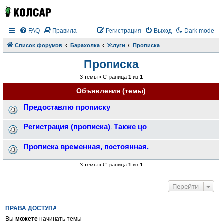
FAQ
Правила
Регистрация
Выход
Dark mode
Список форумов
Барахолка
Услуги
Прописка
Прописка
3 темы • Страница
1
из
1
Объявления (темы)
Предоставлю прописку
Регистрация (прописка). Также цо
Прописка временная, постоянная.
3 темы • Страница
1
из
1
Перейти
ПРАВА ДОСТУПА
Вы
можете
начинать темы