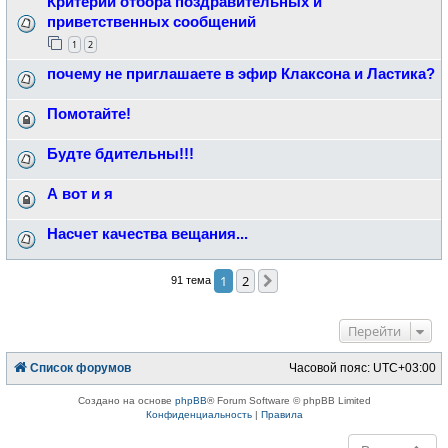
Критерии отбора поздравительных и
приветственных сообщений
1
2
почему не приглашаете в эфир Клаксона и Ластика?
Помотайте!
Будте бдительны!!!
А вот и я
Насчет качества вещания...
1
2
След.
91 тема
Перейти
Список форумов
Часовой пояс:
UTC+03:00
Создано на основе
phpBB
® Forum Software © phpBB Limited
Конфиденциальность
|
Правила