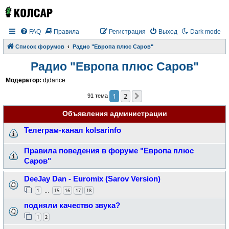
FAQ
Правила
Регистрация
Выход
Dark mode
Список форумов
Радио "Европа плюс Саров"
Радио "Европа плюс Саров"
Модератор:
djdance
1
2
След.
91 тема
Объявления администрации
Телеграм-канал kolsarinfo
Правила поведения в форуме "Европа плюс
Саров"
DeeJay Dan - Euromix (Sarov Version)
1
15
16
17
18
…
подняли качество звука?
1
2