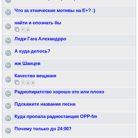
Что за этнические мотивы на Е+? :)
найти и опознать бы
1
2
Леди Гага Алехандрро
А куда делось?
жж Шанцев
Качество вещания
1
2
3
Радиопиратство хорошо это или плохо
Пдскажите название песни
Куда пропала радиостанция ОРР-fm
Почему только до 24:00?