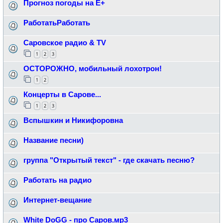
Прогноз погоды на Е+
РаботатьРаботать
Саровское радио & TV
1
2
3
ОСТОРОЖНО, мобильный лохотрон!
1
2
Концерты в Сарове...
1
2
3
Вспышкин и Никифоровна
Название песни)
группа "Открытый текст" - где скачать песню?
Работать на радио
Интернет-вещание
White DoGG - про Саров.мр3