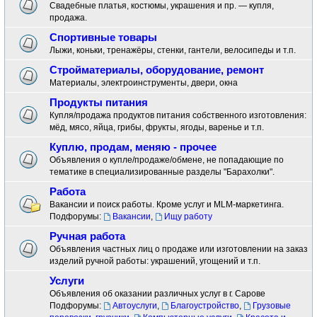
Свадебные платья, костюмы, украшения и пр. — купля,
продажа.
Спортивные товары
Лыжи, коньки, тренажёры, стенки, гантели, велосипеды и т.п.
Стройматериалы, оборудование, ремонт
Материалы, электроинструменты, двери, окна
Продукты питания
Купля/продажа продуктов питания собственного изготовления:
мёд, мясо, яйца, грибы, фрукты, ягоды, варенье и т.п.
Куплю, продам, меняю - прочее
Объявления о купле/продаже/обмене, не попадающие по
тематике в специализированные разделы "Барахолки".
Работа
Вакансии и поиск работы. Кроме услуг и MLM-маркетинга.
Подфорумы:
Вакансии
,
Ищу работу
Ручная работа
Объявления частных лиц о продаже или изготовлении на заказ
изделий ручной работы: украшений, угощений и т.п.
Услуги
Объявления об оказании различных услуг в г. Сарове
Подфорумы:
Автоуслуги
,
Благоустройство
,
Грузовые