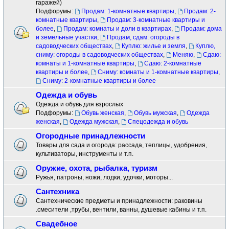
гаражей)
Подфорумы:
Продам: 1-комнатные квартиры
,
Продам: 2-
комнатные квартиры
,
Продам: 3-комнатные квартиры и
более
,
Продам: комнаты и доли в квартирах
,
Продам: дома
и земельные участки
,
Продам, сдам: огороды в
садоводческих обществах
,
Куплю: жилье и земля
,
Куплю,
сниму: огороды в садоводческих обществах
,
Меняю
,
Сдаю:
комнаты и 1-комнатные квартиры
,
Сдаю: 2-комнатные
квартиры и более
,
Сниму: комнаты и 1-комнатные квартиры
,
Сниму: 2-комнатные квартиры и более
Одежда и обувь
Одежда и обувь для взрослых
Подфорумы:
Обувь женская
,
Обувь мужская
,
Одежда
женская
,
Одежда мужская
,
Спецодежда и обувь
Огородные принадлежности
Товары для сада и огорода: рассада, теплицы, удобрения,
культиваторы, инструменты и т.п.
Оружие, охота, рыбалка, туризм
Ружья, патроны, ножи, лодки, удочки, моторы...
Сантехника
Сантехнические предметы и принадлежности: раковины
.смесители ,трубы, вентили, ванны, душевые кабины и т.п.
Свадебное