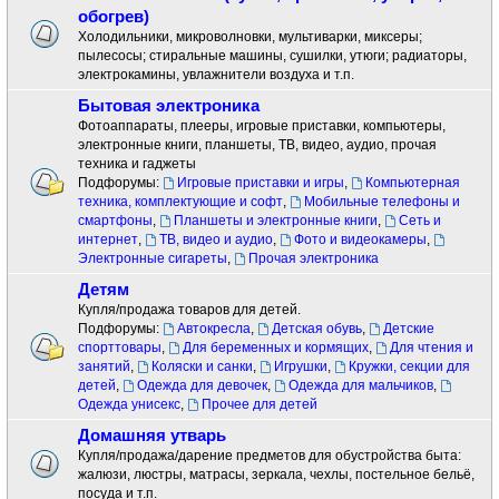
обогрев)
Холодильники, микроволновки, мультиварки, миксеры;
пылесосы; стиральные машины, сушилки, утюги; радиаторы,
электрокамины, увлажнители воздуха и т.п.
Бытовая электроника
Фотоаппараты, плееры, игровые приставки, компьютеры,
электронные книги, планшеты, ТВ, видео, аудио, прочая
техника и гаджеты
Подфорумы:
Игровые приставки и игры
,
Компьютерная
техника, комплектующие и софт
,
Мобильные телефоны и
смартфоны
,
Планшеты и электронные книги
,
Сеть и
интернет
,
ТВ, видео и аудио
,
Фото и видеокамеры
,
Электронные сигареты
,
Прочая электроника
Детям
Купля/продажа товаров для детей.
Подфорумы:
Автокресла
,
Детская обувь
,
Детские
спорттовары
,
Для беременных и кормящих
,
Для чтения и
занятий
,
Коляски и санки
,
Игрушки
,
Кружки, секции для
детей
,
Одежда для девочек
,
Одежда для мальчиков
,
Одежда унисекс
,
Прочее для детей
Домашняя утварь
Купля/продажа/дарение предметов для обустройства быта:
жалюзи, люстры, матрасы, зеркала, чехлы, постельное бельё,
посуда и т.п.