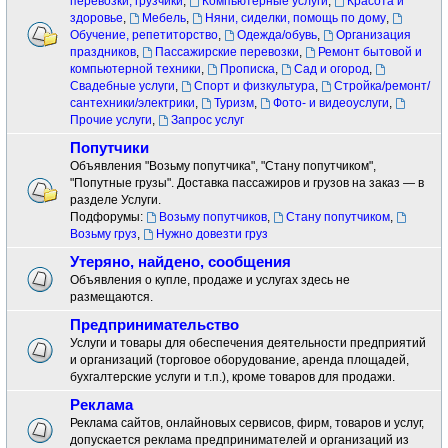
перевозки, грузчики
,
Компьютерные услуги
,
Красота и
здоровье
,
Мебель
,
Няни, сиделки, помощь по дому
,
Обучение, репетиторство
,
Одежда/обувь
,
Организация
праздников
,
Пассажирские перевозки
,
Ремонт бытовой и
компьютерной техники
,
Прописка
,
Сад и огород
,
Свадебные услуги
,
Спорт и физкультура
,
Стройка/ремонт/
сантехники/электрики
,
Туризм
,
Фото- и видеоуслуги
,
Прочие услуги
,
Запрос услуг
Попутчики
Объявления "Возьму попутчика", "Стану попутчиком",
"Попутные грузы". Доставка пассажиров и грузов на заказ — в
разделе Услуги.
Подфорумы:
Возьму попутчиков
,
Стану попутчиком
,
Возьму груз
,
Нужно довезти груз
Утеряно, найдено, сообщения
Объявления о купле, продаже и услугах здесь не
размещаются.
Предпринимательство
Услуги и товары для обеспечения деятельности предприятий
и организаций (торговое оборудование, аренда площадей,
бухгалтерские услуги и т.п.), кроме товаров для продажи.
Реклама
Реклама сайтов, онлайновых сервисов, фирм, товаров и услуг,
допускается реклама предпринимателей и организаций из