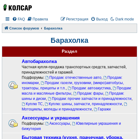
FAQ
Правила
Регистрация
Выход
Dark mode
Список форумов
Барахолка
Барахолка
Раздел
Автобарахолка
Частная купля-продажа транспортных средств, запчастей,
принадлежностей и гаражей.
Подфорумы:
Продам: отечественные авто
,
Продам:
иномарки
,
Продам: газели, грузовики, (микро)автобусы,
тракторы, прицепы и т.п.
,
Продам: автоакустика
,
Продам:
масла и масляные фильтры
,
Продам: фары
,
Продам:
шины и диски
,
Продам: прочие запчасти и принадлежности
,
Куплю ТС
,
Куплю: шины, запчасти, принадлежности
,
Мотоциклы, мопеды и принадлежности
,
Гаражи
Аксессуары и украшения
Подфорумы:
Аксессуары
,
Ювелирные украшения и
бижутерия
Бытовая техника (кухня, прачечная, уборка,