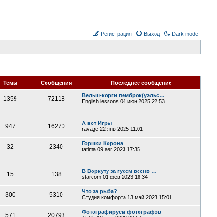
Регистрация
Выход
Dark mode
Темы
Сообщения
Последнее сообщение
Вельш-корги пемброк(уэльс…
1359
72118
English lessons
04 июн 2025 22:53
А вот Игры
947
16270
ravage
22 янв 2025 11:01
Горшки Корона
32
2340
tatima
09 авг 2023 17:35
В Воркуту за гусем веснв …
15
138
starcom
01 фев 2023 18:34
Что за рыба?
300
5310
Студия комфорта
13 май 2023 15:01
Фотографируем фотографов
571
20793