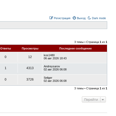
Регистрация
Выход
Dark mode
3 темы • Страница
1
из
1
Ответы
Просмотры
Последнее сообщение
kos1480
0
12
06 авг 2026 18:43
Andreysarov
1
4313
02 авг 2026 06:08
Seliger
0
3726
02 авг 2026 06:08
3 темы • Страница
1
из
1
Перейти