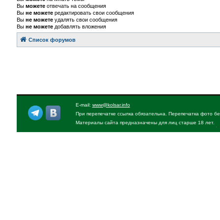
Вы
можете
отвечать на сообщения
Вы
не можете
редактировать свои сообщения
Вы
не можете
удалять свои сообщения
Вы
не можете
добавлять вложения
Список форумов
E-mail:
www@kolsar.info
При перепечатке ссылка обязательна. Перепечатка фото бе
Материалы сайта предназначены для лиц старше 18 лет.