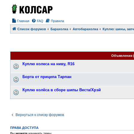
Главная
FAQ
Правила
Список форумов
Барахолка
Автобарахолка
Куплю: шины, запч
Объявления 
Куплю колеса на ниву, R16
Борта от прицепа Тарпан
Куплю колёса в сборе шипы Веста/Хрэй
Вернуться к списку форумов
ПРАВА ДОСТУПА
Вы
можете
начинать темы