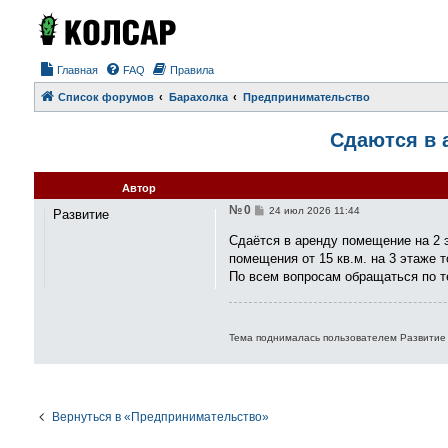
Главная
FAQ
Правила
Список форумов
Барахолка
Предпринимательство
Сдаются в а
Автор
№ 0
С
24 июл 2026 11:44
Развитие
о
о
Сдаётся в аренду помещение на 2 э
б
помещения от 15 кв.м. на 3 этаже т
щ
е
По всем вопросам обращаться по те
н
и
е
Тема поднималась пользователем Развитие 
Вернуться в «Предпринимательство»