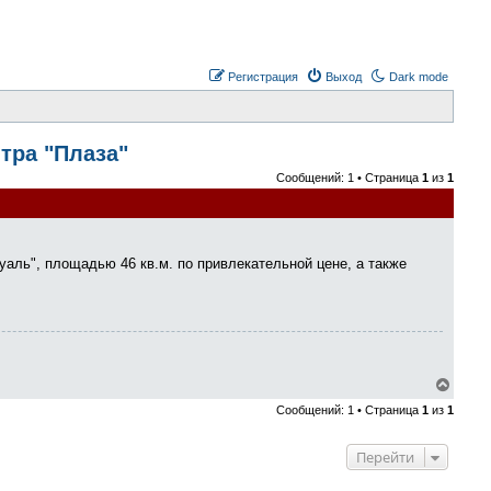
Регистрация
Выход
Dark mode
нтра "Плаза"
Сообщений: 1 • Страница
1
из
1
уаль", площадью 46 кв.м. по привлекательной цене, а также
В
е
Сообщений: 1 • Страница
1
из
1
р
н
у
Перейти
т
ь