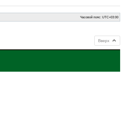
с
я
к
н
а
Часовой пояс:
UTC+03:00
ч
а
л
у
Вверх