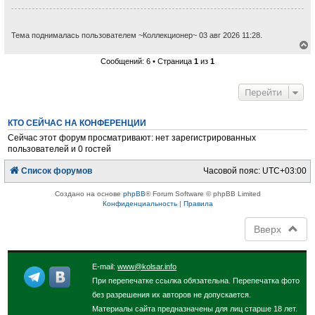
Тема поднималась пользователем ~Коллекционер~ 03 авг 2026 11:28.
е
Сообщений: 6 • Страница
1
из
1
р
н
у
Перейти
т
ь
с
КТО СЕЙЧАС НА КОНФЕРЕНЦИИ
я
к
Сейчас этот форум просматривают: нет зарегистрированных
н
пользователей и 0 гостей
а
ч
Список форумов
Часовой пояс:
UTC+03:00
а
л
у
Создано на основе
phpBB
® Forum Software © phpBB Limited
Конфиденциальность
|
Правила
Вверх
E-mail:
www@kolsar.info
При перепечатке ссылка обязательна. Перепечатка фото
без разрешения их авторов не допускается.
Материалы сайта предназначены для лиц старше 18 лет.