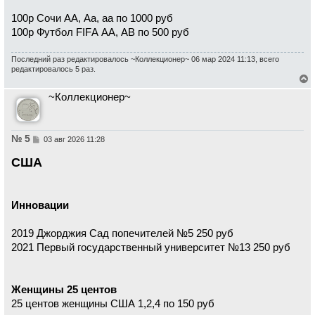
щ
н
е
а
100р Сочи АА, Аа, аа по 1000 руб
н
ч
и
100р Футбол FIFА АА, АВ по 500 руб
а
е
л
у
Последний раз редактировалось
~Коллекционер~
06 мар 2024 11:13, всего
редактировалось 5 раз.
е
~Коллекционер~
р
н
у
т
ь
№ 5
С
03 авг 2026 11:28
с
о
о
я
США
б
к
щ
н
е
а
н
ч
и
Инновации
а
е
л
у
2019 Джорджия Сад попечителей №5 250 руб
2021 Первый государственный университет №13 250 руб
Женщины 25 центов
25 центов женщины США 1,2,4 по 150 руб