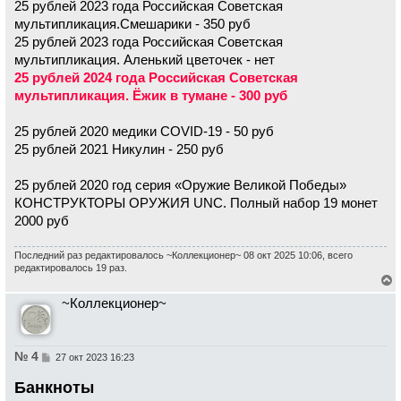
25 рублей 2023 года Российская Советская
мультипликация.Смешарики - 350 руб
25 рублей 2023 года Российская Советская
мультипликация. Аленький цветочек - нет
25 рублей 2024 года Российская Советская
мультипликация. Ёжик в тумане - 300 руб
25 рублей 2020 медики COVID-19 - 50 руб
25 рублей 2021 Никулин - 250 руб
25 рублей 2020 год серия «Оружие Великой Победы»
КОНСТРУКТОРЫ ОРУЖИЯ UNC. Полный набор 19 монет
2000 руб
Последний раз редактировалось
~Коллекционер~
08 окт 2025 10:06, всего
редактировалось 19 раз.
е
~Коллекционер~
р
н
у
т
ь
№ 4
С
27 окт 2023 16:23
с
о
о
я
Банкноты
б
к