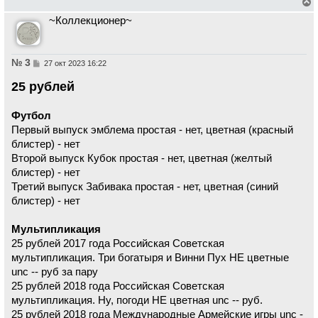
е
~Коллекционер~
р
н
у
т
ь
№ 3
С
27 окт 2023 16:22
с
о
о
я
25 рублей
б
к
щ
н
е
а
Футбол
н
ч
и
Первый выпуск эмблема простая - нет, цветная (красный
а
е
л
блистер) - нет
у
Второй выпуск Кубок простая - нет, цветная (желтый
блистер) - нет
Третий выпуск Забивака простая - нет, цветная (синий
блистер) - нет
Мультипликация
25 рублей 2017 года Российская Советская
мультипликация. Три богатыря и Винни Пух НЕ цветные
unc -- руб за пару
25 рублей 2018 года Российская Советская
мультипликация. Ну, погоди НЕ цветная unc -- руб.
25 рублей 2018 года Международные Армейские игры unc -