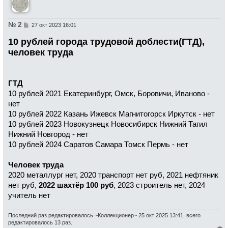
н
у
т
ь
№ 2
С
27 окт 2023 16:01
с
о
о
я
10 рублей города трудовой доблести(ГТД),
б
к
щ
человек труда
н
е
а
н
ч
и
а
е
л
ГТД
у
10 рублей 2021 Екатеринбург, Омск, Боровичи, Иваново -
нет
10 рублей 2022 Казань Ижевск Магнитогорск Иркутск - нет
10 рублей 2023 Новокузнецк Новосибирск Нижний Тагил
Нижний Новгород - нет
10 рублей 2024 Саратов Самара Томск Пермь - нет
Человек труда
2020 металлург нет, 2020 транспорт нет руб, 2021 нефтяник
нет руб,
2022 шахтёр 100 руб
, 2023 строитель нет, 2024
учитель нет
Последний раз редактировалось
~Коллекционер~
25 окт 2025 13:41, всего
редактировалось 13 раз.