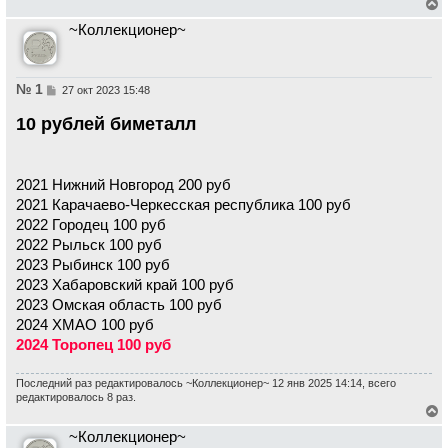
е
~Коллекционер~
р
н
у
т
ь
№ 1
С
27 окт 2023 15:48
с
о
о
я
10 рублей биметалл
б
к
щ
н
е
а
н
ч
и
2021 Нижний Новгород 200 руб
а
е
л
2021 Карачаево-Черкесская республика 100 руб
у
2022 Городец 100 руб
2022 Рыльск 100 руб
2023 Рыбинск 100 руб
2023 Хабаровский край 100 руб
2023 Омская область 100 руб
2024 ХМАО 100 руб
2024 Торопец 100 руб
Последний раз редактировалось
~Коллекционер~
12 янв 2025 14:14, всего
редактировалось 8 раз.
е
~Коллекционер~
р