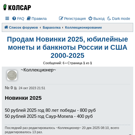
FAQ
Правила
Регистрация
Выход
Dark mode
Список форумов
Барахолка
Коллекционирование
Продам Новинки 2025, юбилейные
монеты и банкноты России и США
2000-2025
Сообщений: 6 • Страница
1
из
1
~Коллекционер~
№ 0
С
24 окт 2023 21:51
о
о
Новинки 2025
б
щ
е
50 рублей 2025 год 80 лет победы - 800 руб
н
и
50 рублей 2025 год Саур-Могила - 400 руб
е
Последний раз редактировалось
~Коллекционер~
20 дек 2025 08:10, всего
редактировалось 13 раз.