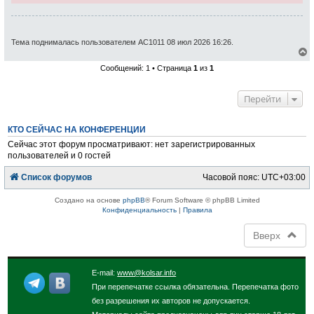
Тема поднималась пользователем АС1011 08 июл 2026 16:26.
е
Сообщений: 1 • Страница
1
из
1
р
н
у
Перейти
т
ь
с
КТО СЕЙЧАС НА КОНФЕРЕНЦИИ
я
к
Сейчас этот форум просматривают: нет зарегистрированных
н
пользователей и 0 гостей
а
ч
Список форумов
Часовой пояс:
UTC+03:00
а
л
у
Создано на основе
phpBB
® Forum Software © phpBB Limited
Конфиденциальность
|
Правила
Вверх
E-mail:
www@kolsar.info
При перепечатке ссылка обязательна. Перепечатка фото
без разрешения их авторов не допускается.