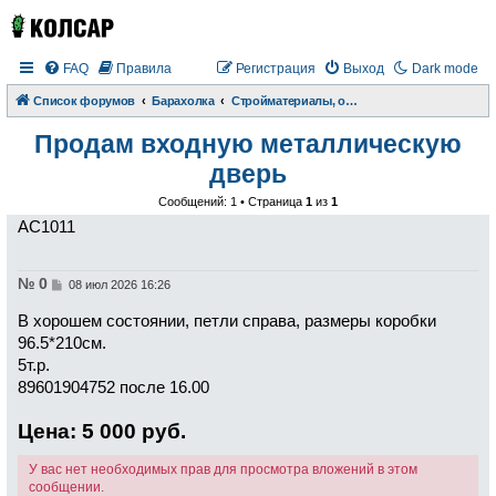
FAQ
Правила
Регистрация
Выход
Dark mode
Список форумов
Барахолка
Стройматериалы, оборудование, ремонт
Продам входную металлическую
дверь
Сообщений: 1 • Страница
1
из
1
АС1011
№ 0
С
08 июл 2026 16:26
о
о
В хорошем состоянии, петли справа, размеры коробки
б
щ
96.5*210см.
е
5т.р.
н
и
89601904752 после 16.00
е
Цена: 5 000 руб.
У вас нет необходимых прав для просмотра вложений в этом
сообщении.