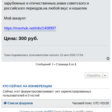
зарубежные и отечественные,знаки советского и
российского периодов,на любой вкус и кошелек
Мой аккаунт:
https://meshok.net/info/1408997
Цена: 300 руб.
Тема поднималась пользователем sarovec 22 июл 2026 17:04.
е
Сообщений: 1 • Страница
1
из
1
р
н
у
Перейти
т
ь
с
КТО СЕЙЧАС НА КОНФЕРЕНЦИИ
я
к
Сейчас этот форум просматривают: нет зарегистрированных
н
пользователей и 0 гостей
а
ч
Список форумов
Часовой пояс:
UTC+03:00
а
л
у
Создано на основе
phpBB
® Forum Software © phpBB Limited