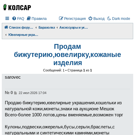
FAQ
Правила
Регистрация
Выход
Dark mode
Список форумов
Барахолка
Аксессуары и украшения
Ювелирные украшения и бижутерия
Продам
бижутерию,ювелирку,кожаные
изделия
Сообщений: 1 • Страница
1
из
1
sarovec
№ 0
С
22 июл 2026 17:04
о
о
Продаю бижутерию,ювелирные украшения,кошельки из
б
щ
натуральной кожи,монеты,знаки на аукционе Мешок
е
Всего-более 1000 лотов,цены вменяемые,возможен торг
н
и
е
Кулоны,подвески,ожерелья,бусы,серьги,браслеты,с
натуральными и синтетическими камнями,монеты