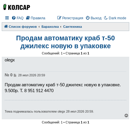
FAQ
Правила
Регистрация
Выход
Dark mode
Список форумов
Барахолка
Сантехника
Продам автоматику краб т-50
джилекс новую в упаковке
Сообщений: 1 • Страница
1
из
1
olegx
№ 0
С
28 июл 2026 20:59
о
о
Продам автоматику краб т-50 джилекс новую в упаковке.
б
щ
9.500р. Т. 8 951 912 4470
е
н
и
е
Тема поднималась пользователем olegx 28 июл 2026 20:59.
е
Сообщений: 1 • Страница
1
из
1
р
н