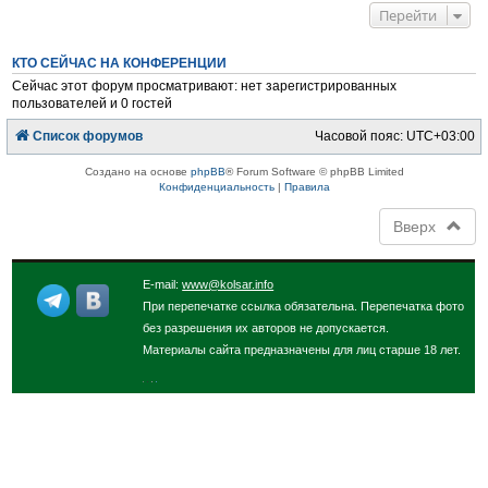
у
Перейти
т
ь
с
КТО СЕЙЧАС НА КОНФЕРЕНЦИИ
я
к
Сейчас этот форум просматривают: нет зарегистрированных
н
пользователей и 0 гостей
а
ч
Список форумов
Часовой пояс:
UTC+03:00
а
л
у
Создано на основе
phpBB
® Forum Software © phpBB Limited
Конфиденциальность
|
Правила
Вверх
E-mail:
www@kolsar.info
При перепечатке ссылка обязательна. Перепечатка фото
без разрешения их авторов не допускается.
Материалы сайта предназначены для лиц старше 18 лет.