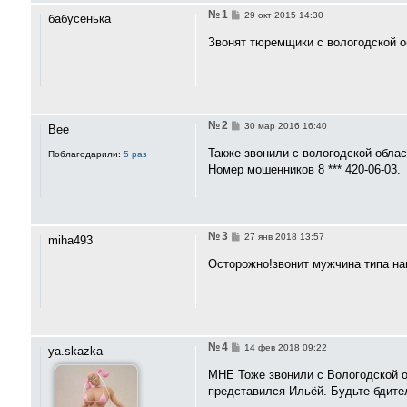
№ 1
С
29 окт 2015 14:30
бабусенька
о
о
Звонят тюремщики с вологодской об
б
щ
е
н
и
е
№ 2
С
30 мар 2016 16:40
Bee
о
о
Также звонили с вологодской облас
Поблагодарили:
5 раз
б
Номер мошенников 8 *** 420-06-03.
щ
е
н
и
е
№ 3
С
27 янв 2018 13:57
miha493
о
о
Осторожно!звонит мужчина типа на
б
щ
е
н
и
е
№ 4
С
14 фев 2018 09:22
ya.skazka
о
о
МНЕ Тоже звонили с Вологодской об
б
представился Ильёй. Будьте бдите
щ
е