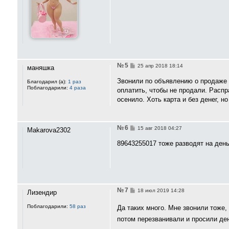
н
и
е
№ 5
С
25 апр 2018 18:14
маняшка
о
о
Звонили по объявлению о продаже м
Благодарил (а):
1 раз
б
Поблагодарили:
4 раза
оплатить, чтобы не продали. Распра
щ
е
осенило. Хоть карта и без денег, 
н
и
е
№ 6
С
15 авг 2018 04:27
Makarova2302
о
о
89643255017 тоже разводят на день
б
щ
е
н
и
е
№ 7
С
18 июл 2019 14:28
Лизендир
о
о
Поблагодарили:
58 раз
Да таких много. Мне звонили тоже
б
щ
потом перезванивали и просили де
е
н