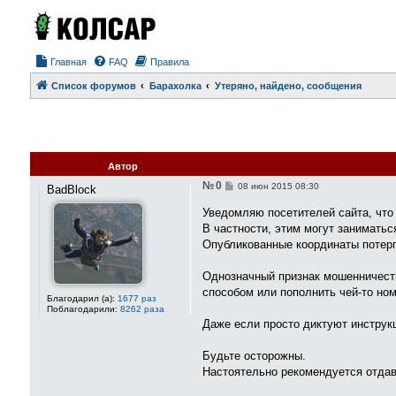
Главная
FAQ
Правила
Список форумов
Барахолка
Утеряно, найдено, сообщения
Автор
№ 0
С
08 июн 2015 08:30
BadBlock
о
о
Уведомляю посетителей сайта, что
б
В частности, этим могут заниматьс
щ
е
Опубликованные координаты потерп
н
и
е
Однозначный признак мошенничеств
способом или пополнить чей-то но
Благодарил (а):
1677 раз
Поблагодарили:
8262 раза
Даже если просто диктуют инструкц
Будьте осторожны.
Настоятельно рекомендуется отдава