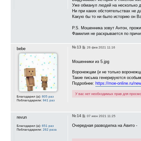
е
Уже обманул людей на несколько д
н
Ни при каких обстоятельствах не 
и
е
Какую бы то ни было историю он Ва
P.S. Мошенника зовут Антон, прож
Фамилия не раскрывается по причи
№ 13
С
26 фев 2021 11:16
bebe
о
о
б
Мошенники из 5.jpg
щ
е
н
Воронежцам (и не только воронежц
и
Такие письма генерируются особым
е
Подробнее:
https://moe-online.ru/ne
У вас нет необходимых прав для просмо
Благодарил (а):
805 раз
Поблагодарили:
941 раз
№ 14
С
07 июн 2021 11:25
revun
о
о
Очередная разводилка на Авито -
Благодарил (а):
651 раз
б
Поблагодарили:
262 раза
щ
е
н