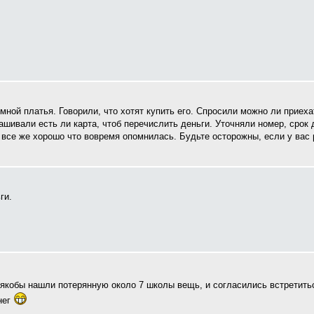
ной платья. Говорили, что хотят купить его. Спросили можно ли приеха
шивали есть ли карта, чтоб перечислить деньги. Уточняли номер, срок д
но все же хорошо что вовремя опомнилась. Будьте осторожны, если у вас
ги.
, якобы нашли потерянную около 7 школы вещь, и согласились встретит
нег