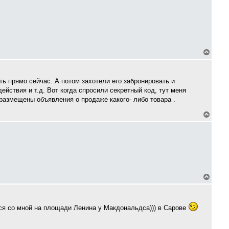
с
я
к
н
а
ч
а
В
л
е
у
р
н
у
ть прямо сейчас. А потом захотели его забронировать и
т
ействия и т.д. Вот когда спросили секретный код, тут меня
ь
 размещены объявления о продаже какого- либо товара .
с
я
В
к
е
н
р
а
н
ч
у
а
т
л
ь
у
с
я
В
к
е
н
р
а
н
ч
у
а
ься со мной на площади Ленина у Макдональдса))) в Сарове
т
л
ь
у
с