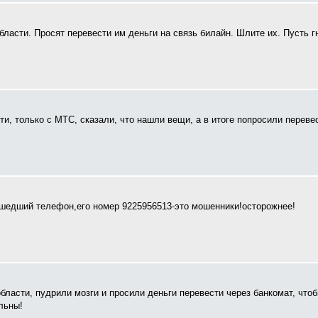
ласти. Просят перевести им деньги на связь билайн. Шлите их. Пусть г
ти, только с МТС, сказали, что нашли вещи, а в итоге попросили переве
шедший телефон,его номер 9225956513-это мошенники!осторожнее!
ласти, пудрили мозги и просили деньги перевести через банкомат, что
льны!