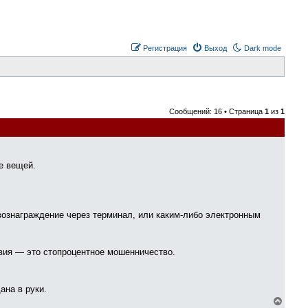
Регистрация
Выход
Dark mode
Сообщений: 16 • Страница
1
из
1
е вещей.
вознаграждение через терминал, или каким-либо электронным
твия — это стопроцентное мошенничество.
ана в руки.
В