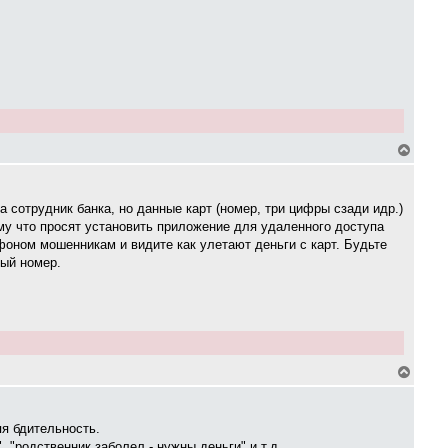
я
к
н
а
ч
а
л
у
В
е
р
н
у
 сотрудник банка, но данные карт (номер, три цифры сзади идр.)
т
ому что просят установить приложение для удаленного доступа
ь
ефоном мошенникам и видите как улетают деньги с карт. Будьте
с
я
ный номер.
к
н
а
ч
а
л
у
В
е
р
н
у
я бдительность.
т
 "родственник заболел - нужны деньги" и т.д.