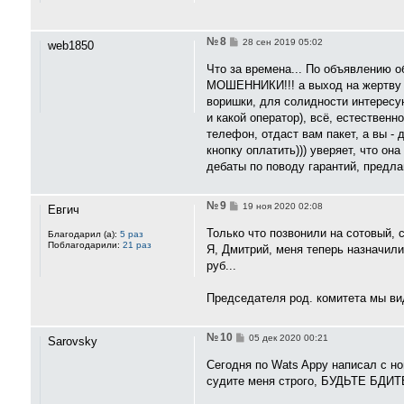
и
е
№ 8
С
28 сен 2019 05:02
web1850
о
о
Что за времена... По объявлению 
б
МОШЕННИКИ!!! а выход на жертву (
щ
е
воришки, для солидности интересу
н
и какой оператор), всё, естествен
и
е
телефон, отдаст вам пакет, а вы -
кнопку оплатить))) уверяет, что он
дебаты по поводу гарантий, предлаг
№ 9
С
19 ноя 2020 02:08
Евгич
о
о
Только что позвонили на сотовый, 
Благодарил (а):
5 раз
б
Поблагодарили:
21 раз
Я, Дмитрий, меня теперь назначили
щ
е
руб...
н
и
е
Председателя род. комитета мы ви
№ 10
С
05 дек 2020 00:21
Sarovsky
о
о
Сегодня по Wats Appу написал с но
б
судите меня строго, БУДЬТЕ БДИТЕ
щ
е
н