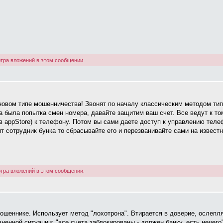
тра вложений в этом сообщении.
новом типе мошенничества! Звонят по началу классическим методом типа
ипа была попытка смен номера, давайте защитим ваш счет. Все ведут к т
 в appStore) к телефону. Потом вы сами даете доступ к управлению тел
т сотрудник бунка то сбрасывайте его и перезванивайте сами на извест
тра вложений в этом сообщении.
шеннике. Использует метод "лохотрона". Втирается в доверие, ослепля
енной ситуации: "все счета заблокированы - должен банку, есть нечего",