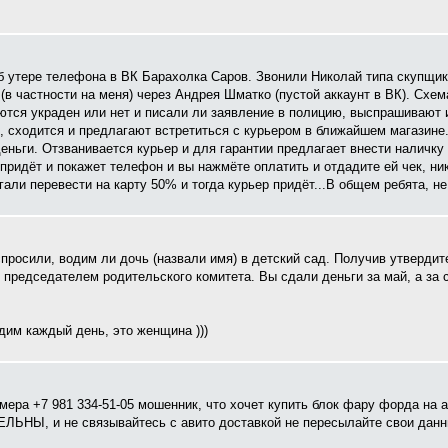
об утере телефона в ВК Барахолка Саров. Звонили Николай типа скупщи
в частности на меня) через Андрея Шматко (пустой аккаунт в ВК). Схем
ются украден или нет и писали ли заявление в полицию, выспрашивают 
но, сходится и предлагают встретиться с курьером в ближайшем магазине
 деньги. Отзванивается курьер и для гарантии предлагает внести наличк
а придёт и покажет телефон и вы нажмёте оплатить и отдадите ей чек, ни
али перевести на карту 50% и тогда курьер придёт...В общем ребята, не 
спросили, водим ли дочь (назвали имя) в детский сад. Получив утвердит
 председателем родительского комитета. Вы сдали деньги за май, а за 
дим каждый день, это женщина )))
мера +7 981 334-51-05 мошенник, что хочет купить блок фару форда на а
ЛЬНЫ, и не связывайтесь с авито доставкой не пересылайте свои данны