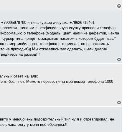
я
В
к
е
н
р
а
н
ч
у
к +79095978780 и типа курьер девушка +79626718461
а
т
л
а простая - типа им в неофициальную скупку принесли телефон
ь
у
информацию о телефоне (модель, цвет, наличие дефектов, чехла
с
. Курьер типа придёт с закрытым пакетом в котором будет "ваш"
я
к
у на номер мобильного телефона в терминал, но не нажимать
н
кто не приходит))) Мы отказались так сделать, были долгие
а
ведитесь на развод!!!
ч
а
В
л
е
у
р
н
у
ельный ответ начали:
т
сентябрь - нет. Можете перевести на мой номер телефона 1000
ь
с
я
к
н
В
а
е
ч
р
а
н
л
у
вито у меня,очень подозрительный тип ну я и отреагировал, не
у
т
е,слава Богу у меня всё обошлось!!!
ь
с