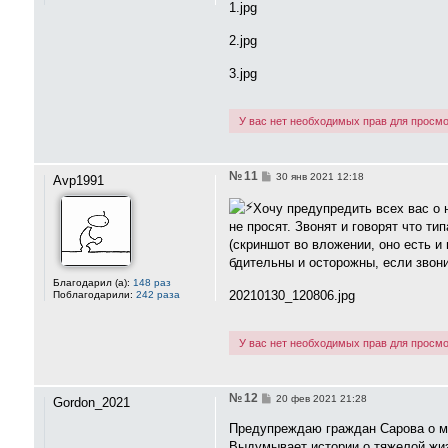
1.jpg
и
е
2.jpg
3.jpg
У вас нет необходимых прав для просмо
№ 11
С
30 янв 2021 12:18
Avp1991
о
о
Хочу предупредить всех вас о 
б
щ
не просят. Звонят и говорят что т
е
(скриншот во вложении, оно есть и
н
и
бдительны и осторожны, если звони
е
Благодарил (а):
148 раз
20210130_120806.jpg
Поблагодарили:
242 раза
У вас нет необходимых прав для просмо
№ 12
С
20 фев 2021 21:28
Gordon_2021
о
о
Предупреждаю граждан Сарова о мо
б
Выдумывает истории о тяжелой жизн
щ