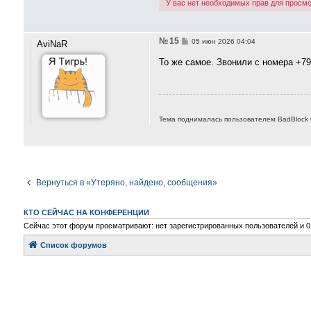
и
У вас нет необходимых прав для просмо
е
№ 15
С
05 июн 2026 04:04
AviNaR
о
о
То же самое. Звонили с номера +7
б
щ
е
н
и
е
Тема поднималась пользователем BadBlock 
Вернуться в «Утеряно, найдено, сообщения»
КТО СЕЙЧАС НА КОНФЕРЕНЦИИ
Сейчас этот форум просматривают: нет зарегистрированных пользователей и 0
Список форумов