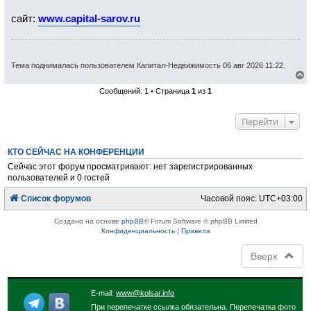
сайт:
www.capital-sarov.ru
Тема поднималась пользователем Капитал-Недвижимость 06 авг 2026 11:22.
е
Сообщений: 1 • Страница
1
из
1
р
н
у
Перейти
т
ь
с
КТО СЕЙЧАС НА КОНФЕРЕНЦИИ
я
к
Сейчас этот форум просматривают: нет зарегистрированных
н
пользователей и 0 гостей
а
ч
Список форумов
Часовой пояс:
UTC+03:00
а
л
у
Создано на основе
phpBB
® Forum Software © phpBB Limited
Конфиденциальность
|
Правила
Вверх
E-mail:
www@kolsar.info
При перепечатке ссылка обязательна. Перепечатка фото