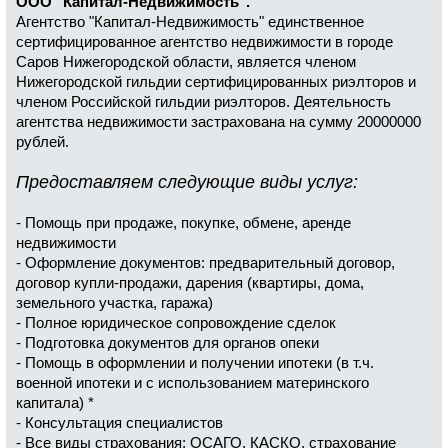
ООО "Капитал-Недвижимость".
б
щ
Агентство "Капитал-Недвижимость" единственное
е
сертифицированное агентство недвижимости в городе
н
и
Саров Нижегородской области, является членом
е
Нижегородской гильдии сертифицированных риэлторов и
членом Российской гильдии риэлторов. Деятельность
агентства недвижимости застрахована на сумму 20000000
рублей.
Предоставляем следующие виды услуг:
- Помощь при продаже, покупке, обмене, аренде
недвижимости
- Оформление документов: предварительный договор,
договор купли-продажи, дарения (квартиры, дома,
земельного участка, гаража)
- Полное юридическое сопровождение сделок
- Подготовка документов для органов опеки
- Помощь в оформлении и получении ипотеки (в т.ч.
военной ипотеки и с использованием материнского
капитала) *
- Консультация специалистов
- Все виды страхования: ОСАГО, КАСКО, страхование