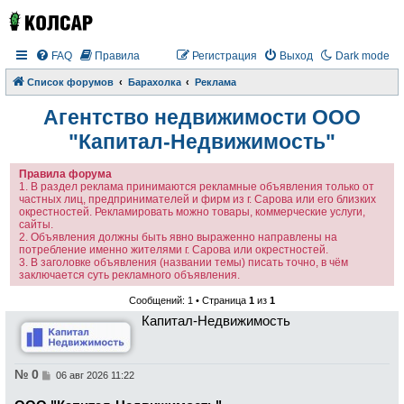
FAQ
Правила
Регистрация
Выход
Dark mode
Список форумов
Барахолка
Реклама
Агентство недвижимости ООО
"Капитал-Недвижимость"
Правила форума
1. В раздел реклама принимаются рекламные объявления только от
частных лиц, предпринимателей и фирм из г. Сарова или его близких
окрестностей. Рекламировать можно товары, коммерческие услуги,
сайты.
2. Объявления должны быть явно выраженно направлены на
потребление именно жителями г. Сарова или окрестностей.
3. В заголовке объявления (названии темы) писать точно, в чём
заключается суть рекламного объявления.
Сообщений: 1 • Страница
1
из
1
Капитал-Недвижимость
№ 0
С
06 авг 2026 11:22
о
о