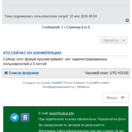
Тема поднималась пользователем sergei7 10 июл 2026 08:59.
е
Сообщений: 1 • Страница
1
из
1
р
н
у
Перейти
т
ь
с
КТО СЕЙЧАС НА КОНФЕРЕНЦИИ
я
к
Сейчас этот форум просматривают: нет зарегистрированных
н
пользователей и 0 гостей
а
ч
Список форумов
Часовой пояс:
UTC+03:00
а
л
у
Создано на основе
phpBB
® Forum Software © phpBB Limited
Конфиденциальность
|
Правила
Вверх
E-mail:
www@kolsar.info
При перепечатке ссылка обязательна. Перепечатка фото
без разрешения их авторов не допускается.
Материалы сайта предназначены для лиц старше 18 лет.