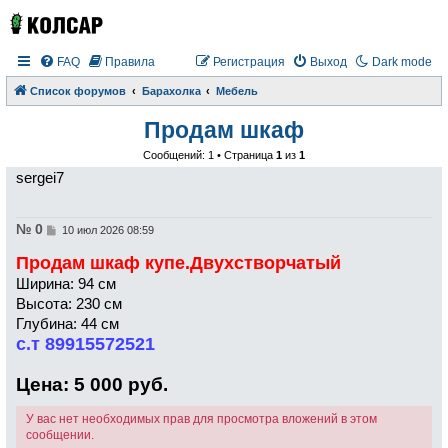
FAQ
Правила
Регистрация
Выход
Dark mode
Список форумов
Барахолка
Мебель
Продам шкаф
Сообщений: 1 • Страница
1
из
1
sergei7
№ 0
С
10 июл 2026 08:59
о
о
Продам шкаф купе.Двухстворчатый
б
щ
Ширина: 94 см
е
Высота: 230 см
н
и
Глубина: 44 см
е
с.т 89915572521
Цена: 5 000 руб.
У вас нет необходимых прав для просмотра вложений в этом
сообщении.