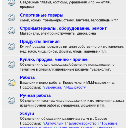
Свадебные платья, костюмы, украшения и пр. — купля,
продажа.
Спортивные товары
Лыжи, коньки, тренажёры, стенки, гантели, велосипеды и т.п.
Стройматериалы, оборудование, ремонт
Материалы, электроинструменты, двери, окна
Продукты питания
Купля/продажа продуктов питания собственного изготовления:
мёд, мясо, яйца, грибы, фрукты, ягоды, варенье и т.п.
Куплю, продам, меняю - прочее
Объявления о купле/продаже/обмене, не попадающие по
тематике в специализированные разделы "Барахолки".
Работа
Вакансии и поиск работы. Кроме услуг и MLM-маркетинга.
Подфорумы:
Вакансии
,
Ищу работу
Ручная работа
Объявления частных лиц о продаже или изготовлении на заказ
изделий ручной работы: украшений, угощений и т.п.
Услуги
Объявления об оказании различных услуг в г. Сарове
Подфорумы:
Автоуслуги
,
Благоустройство
,
Грузовые