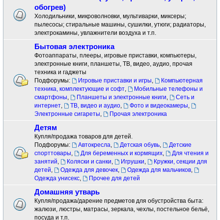
обогрев)
Холодильники, микроволновки, мультиварки, миксеры;
пылесосы; стиральные машины, сушилки, утюги; радиаторы,
электрокамины, увлажнители воздуха и т.п.
Бытовая электроника
Фотоаппараты, плееры, игровые приставки, компьютеры,
электронные книги, планшеты, ТВ, видео, аудио, прочая
техника и гаджеты
Подфорумы:
Игровые приставки и игры
,
Компьютерная
техника, комплектующие и софт
,
Мобильные телефоны и
смартфоны
,
Планшеты и электронные книги
,
Сеть и
интернет
,
ТВ, видео и аудио
,
Фото и видеокамеры
,
Электронные сигареты
,
Прочая электроника
Детям
Купля/продажа товаров для детей.
Подфорумы:
Автокресла
,
Детская обувь
,
Детские
спорттовары
,
Для беременных и кормящих
,
Для чтения и
занятий
,
Коляски и санки
,
Игрушки
,
Кружки, секции для
детей
,
Одежда для девочек
,
Одежда для мальчиков
,
Одежда унисекс
,
Прочее для детей
Домашняя утварь
Купля/продажа/дарение предметов для обустройства быта:
жалюзи, люстры, матрасы, зеркала, чехлы, постельное бельё,
посуда и т.п.