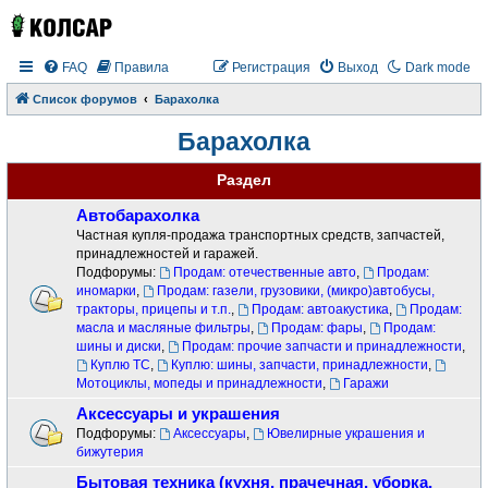
FAQ
Правила
Регистрация
Выход
Dark mode
Список форумов
Барахолка
Барахолка
Раздел
Автобарахолка
Частная купля-продажа транспортных средств, запчастей,
принадлежностей и гаражей.
Подфорумы:
Продам: отечественные авто
,
Продам:
иномарки
,
Продам: газели, грузовики, (микро)автобусы,
тракторы, прицепы и т.п.
,
Продам: автоакустика
,
Продам:
масла и масляные фильтры
,
Продам: фары
,
Продам:
шины и диски
,
Продам: прочие запчасти и принадлежности
,
Куплю ТС
,
Куплю: шины, запчасти, принадлежности
,
Мотоциклы, мопеды и принадлежности
,
Гаражи
Аксессуары и украшения
Подфорумы:
Аксессуары
,
Ювелирные украшения и
бижутерия
Бытовая техника (кухня, прачечная, уборка,