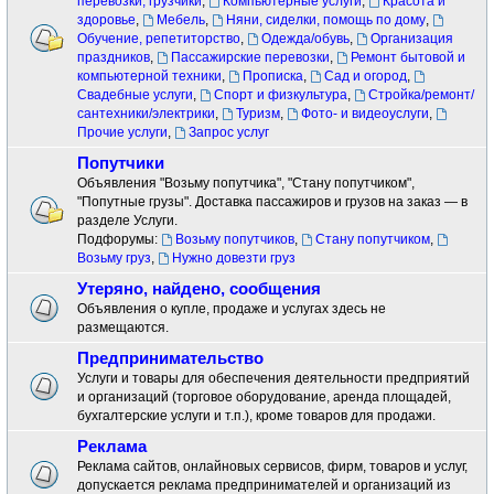
перевозки, грузчики
,
Компьютерные услуги
,
Красота и
здоровье
,
Мебель
,
Няни, сиделки, помощь по дому
,
Обучение, репетиторство
,
Одежда/обувь
,
Организация
праздников
,
Пассажирские перевозки
,
Ремонт бытовой и
компьютерной техники
,
Прописка
,
Сад и огород
,
Свадебные услуги
,
Спорт и физкультура
,
Стройка/ремонт/
сантехники/электрики
,
Туризм
,
Фото- и видеоуслуги
,
Прочие услуги
,
Запрос услуг
Попутчики
Объявления "Возьму попутчика", "Стану попутчиком",
"Попутные грузы". Доставка пассажиров и грузов на заказ — в
разделе Услуги.
Подфорумы:
Возьму попутчиков
,
Стану попутчиком
,
Возьму груз
,
Нужно довезти груз
Утеряно, найдено, сообщения
Объявления о купле, продаже и услугах здесь не
размещаются.
Предпринимательство
Услуги и товары для обеспечения деятельности предприятий
и организаций (торговое оборудование, аренда площадей,
бухгалтерские услуги и т.п.), кроме товаров для продажи.
Реклама
Реклама сайтов, онлайновых сервисов, фирм, товаров и услуг,
допускается реклама предпринимателей и организаций из