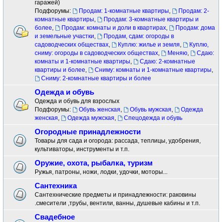
гаражей)
Подфорумы:
Продам: 1-комнатные квартиры
,
Продам: 2-
комнатные квартиры
,
Продам: 3-комнатные квартиры и
более
,
Продам: комнаты и доли в квартирах
,
Продам: дома
и земельные участки
,
Продам, сдам: огороды в
садоводческих обществах
,
Куплю: жилье и земля
,
Куплю,
сниму: огороды в садоводческих обществах
,
Меняю
,
Сдаю:
комнаты и 1-комнатные квартиры
,
Сдаю: 2-комнатные
квартиры и более
,
Сниму: комнаты и 1-комнатные квартиры
,
Сниму: 2-комнатные квартиры и более
Одежда и обувь
Одежда и обувь для взрослых
Подфорумы:
Обувь женская
,
Обувь мужская
,
Одежда
женская
,
Одежда мужская
,
Спецодежда и обувь
Огородные принадлежности
Товары для сада и огорода: рассада, теплицы, удобрения,
культиваторы, инструменты и т.п.
Оружие, охота, рыбалка, туризм
Ружья, патроны, ножи, лодки, удочки, моторы...
Сантехника
Сантехнические предметы и принадлежности: раковины
.смесители ,трубы, вентили, ванны, душевые кабины и т.п.
Свадебное